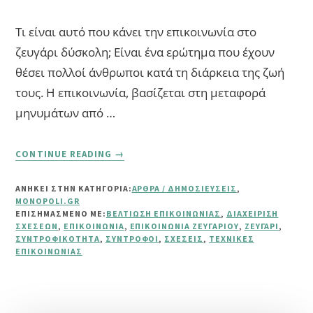
Τι είναι αυτό που κάνει την επικοινωνία στο
ζευγάρι δύσκολη; Είναι ένα ερώτημα που έχουν
θέσει πολλοί άνθρωποι κατά τη διάρκεια της ζωή
τους. Η επικοινωνία, βασίζεται στη μεταφορά
μηνυμάτων από …
ABOUT
CONTINUE READING
→
10
ΑΠΛΈΣ
ΑΝΗΚΕΙ ΣΤΗΝ ΚΑΤΗΓΟΡΙΑ:
ΆΡΘΡΑ / ΔΗΜΟΣΙΕΎΣΕΙΣ
,
ΣΥΜΒΟΥΛΈΣ
MONOPOLI.GR
ΓΙΑ
ΕΠΙΣΗΜΑΣΜΈΝΟ ΜΕ:
ΒΕΛΤΊΩΣΗ ΕΠΙΚΟΙΝΩΝΊΑΣ
,
ΔΙΑΧΕΊΡΙΣΗ
ΚΑΛΎΤΕΡΗ
ΣΧΈΣΕΩΝ
,
ΕΠΙΚΟΙΝΩΝΊΑ
,
ΕΠΙΚΟΙΝΩΝΊΑ ΖΕΥΓΑΡΙΟΎ
,
ΖΕΥΓΆΡΙ
,
ΣΥΝΤΡΟΦΙΚΌΤΗΤΑ
,
ΣΎΝΤΡΟΦΟΙ
,
ΣΧΈΣΕΙΣ
,
ΤΕΧΝΙΚΈΣ
ΕΠΙΚΟΙΝΩΝΊΑ
ΕΠΙΚΟΙΝΩΝΊΑΣ
ΜΕ
ΤΟΝ
ΣΎΝΤΡΟΦΌ
ΜΑΣ