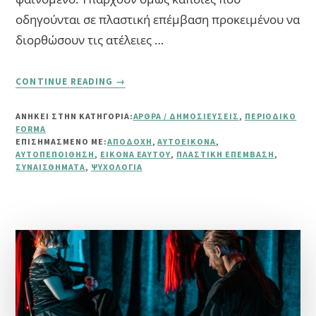
οδηγούνται σε πλαστική επέμβαση προκειμένου να
διορθώσουν τις ατέλειες …
ABOUT
CONTINUE READING
→
ΠΛΑΣΤΙΚΉ
ΕΠΈΜΒΑΣΗ.
ΑΝΗΚΕΙ ΣΤΗΝ ΚΑΤΗΓΟΡΙΑ:
ΆΡΘΡΑ / ΔΗΜΟΣΙΕΎΣΕΙΣ
,
ΠΕΡΙΟΔΙΚΌ
ΚΑΙ
FORMA
ΑΝ
ΕΠΙΣΗΜΑΣΜΈΝΟ ΜΕ:
ΑΠΟΔΟΧΉ
,
ΑΥΤΟΕΙΚΌΝΑ
,
ΤΟ
ΑΥΤΟΠΕΠΟΊΘΗΣΗ
,
ΕΙΚΌΝΑ ΕΑΥΤΟΎ
,
ΠΛΑΣΤΙΚΉ ΕΠΈΜΒΑΣΗ
,
ΣΥΝΑΙΣΘΉΜΑΤΑ
,
ΨΥΧΟΛΟΓΊΑ
ΜΕΤΑΝΙΏΣΩ;