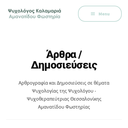
Additional
Skip
Skip
Skip
Ψυχολόγος
to
to
to
menu
Menu
main
primary
footer
στην
content
sidebar
Καλαμαριά,
Θεσσαλονίκη,
ειδικός
στη
Άρθρα /
Γνωστική
Δημοσιεύσεις
Συμπεριφορική
Θεραπεία.
Ψυχοθεραπεία
Αρθρογραφία και Δημοσιεύσεις σε θέματα
μέσω
Ψυχολογίας της Ψυχολόγου -
Skype,
Ψυχοθεραπεύτριας Θεσσαλονίκης
συνεδρίες
Αμανατίδου Φωστηρίας
online.