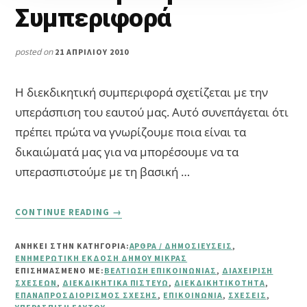
Συμπεριφορά
posted on
21 ΑΠΡΙΛΊΟΥ 2010
Η διεκδικητική συμπεριφορά σχετίζεται με την
υπεράσπιση του εαυτού μας. Αυτό συνεπάγεται ότι
πρέπει πρώτα να γνωρίζουμε ποια είναι τα
δικαιώματά μας για να μπορέσουμε να τα
υπερασπιστούμε με τη βασική …
ABOUT
CONTINUE READING
→
ΔΙΕΚΔΙΚΗΤΙΚΉ
ΣΥΜΠΕΡΙΦΟΡΆ
ΑΝΗΚΕΙ ΣΤΗΝ ΚΑΤΗΓΟΡΙΑ:
ΆΡΘΡΑ / ΔΗΜΟΣΙΕΎΣΕΙΣ
,
ΕΝΗΜΕΡΩΤΙΚΉ ΈΚΔΟΣΗ ΔΉΜΟΥ ΜΊΚΡΑΣ
ΕΠΙΣΗΜΑΣΜΈΝΟ ΜΕ:
ΒΕΛΤΊΩΣΗ ΕΠΙΚΟΙΝΩΝΊΑΣ
,
ΔΙΑΧΕΊΡΙΣΗ
ΣΧΈΣΕΩΝ
,
ΔΙΕΚΔΙΚΗΤΙΚΆ ΠΙΣΤΕΎΩ
,
ΔΙΕΚΔΙΚΗΤΙΚΌΤΗΤΑ
,
ΕΠΑΝΑΠΡΟΣΔΙΟΡΙΣΜΌΣ ΣΧΈΣΗΣ
,
ΕΠΙΚΟΙΝΩΝΊΑ
,
ΣΧΈΣΕΙΣ
,