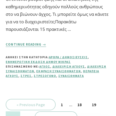
καθημερινότητας οδηγούν πολλούς ανθρώπους
στο να βιώνουν άγχος. Τι μπορείτε όμως να κάνετε
για να το διαχειριστείτε;Παρακάτω
παρουσιάζονται 15 πρακτικές …
ABOUT
CONTINUE READING
→
15
ΤΕΧΝΙΚΈΣ
ΑΝΗΚΕΙ ΣΤΗΝ ΚΑΤΗΓΟΡΙΑ:
ΆΡΘΡΑ / ΔΗΜΟΣΙΕΎΣΕΙΣ
,
ΔΙΑΧΕΊΡΙΣΗΣ
ΕΝΗΜΕΡΩΤΙΚΉ ΈΚΔΟΣΗ ΔΉΜΟΥ ΜΊΚΡΑΣ
ΤΟΥ
ΕΠΙΣΗΜΑΣΜΈΝΟ ΜΕ:
ΆΓΧΟΣ
,
ΔΙΑΧΕΊΡΙΣΗ ΆΓΧΟΥΣ
,
ΔΙΑΧΕΊΡΙΣΗ
ΆΓΧΟΥΣ
ΣΥΝΑΙΣΘΗΜΆΤΩΝ
,
ΈΚΦΡΑΣΗ ΣΥΝΑΙΣΘΗΜΆΤΩΝ
,
ΘΕΡΑΠΕΊΑ
ΆΓΧΟΥΣ
,
ΣΤΡΕΣ
,
ΣΤΡΕΣΟΓΌΝΟ
,
ΣΥΝΑΙΣΘΉΜΑΤΑ
ΓΙΑ
ΜΙΑ
ΉΡΕΜΗ
ΚΑΘΗΜΕΡΙΝΌΤΗΤΑ
Interim
Go
Σελίδα
…
Σελίδα
Σελίδα
«
Previous Page
1
18
19
pages
to