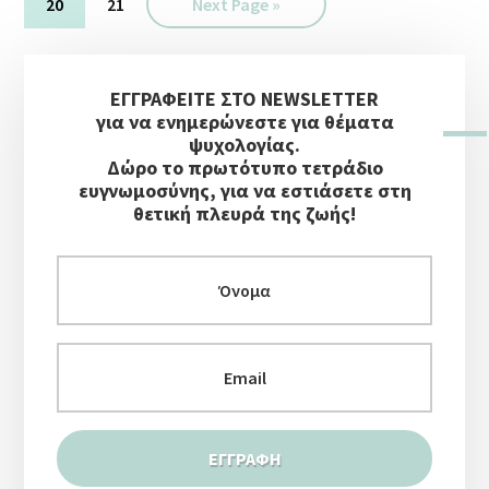
omitted
Σελίδα
Σελίδα
Go
20
21
Next Page »
to
Αρχική
ΕΓΓΡΑΦΕΙΤΕ ΣΤΟ NEWSLETTER
Πλευρική
για να ενημερώνεστε για θέματα
Στήλη
ψυχολογίας.
Δώρο το πρωτότυπο τετράδιο
ευγνωμοσύνης, για να εστιάσετε στη
θετική πλευρά της ζωής!