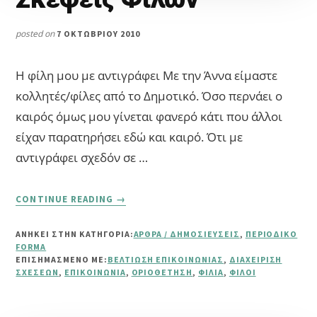
posted on
7 ΟΚΤΩΒΡΊΟΥ 2010
Η φίλη μου με αντιγράφει Με την Άννα είμαστε
κολλητές/φίλες από το Δημοτικό. Όσο περνάει ο
καιρός όμως μου γίνεται φανερό κάτι που άλλοι
είχαν παρατηρήσει εδώ και καιρό. Ότι με
αντιγράφει σχεδόν σε …
ABOUT
CONTINUE READING
→
ΣΚΈΨΕΙΣ
ΦΊΛΩΝ
ΑΝΗΚΕΙ ΣΤΗΝ ΚΑΤΗΓΟΡΙΑ:
ΆΡΘΡΑ / ΔΗΜΟΣΙΕΎΣΕΙΣ
,
ΠΕΡΙΟΔΙΚΌ
FORMA
ΕΠΙΣΗΜΑΣΜΈΝΟ ΜΕ:
ΒΕΛΤΊΩΣΗ ΕΠΙΚΟΙΝΩΝΊΑΣ
,
ΔΙΑΧΕΊΡΙΣΗ
ΣΧΈΣΕΩΝ
,
ΕΠΙΚΟΙΝΩΝΊΑ
,
ΟΡΙΟΘΈΤΗΣΗ
,
ΦΙΛΊΑ
,
ΦΊΛΟΙ