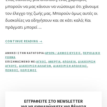
μπορούν να μας κάνουν να νιώσουμε ότι χάνουμε
τον έλεγχο της ζωής μας. Μπορούν όμως αυτές οι
δυσκολίες να οδηγήσουν και σε κάτι καλό; Και
πράγματι μπορεί …
ABOUT
CONTINUE READING
→
ΌΤΑΝ
ΟΙ
ΑΝΗΚΕΙ ΣΤΗΝ ΚΑΤΗΓΟΡΙΑ:
ΆΡΘΡΑ / ΔΗΜΟΣΙΕΎΣΕΙΣ
,
ΠΕΡΙΟΔΙΚΌ
ΔΥΣΚΟΛΊΕΣ
FORMA
ΓΕΝΝΟΎΝ
ΕΠΙΣΗΜΑΣΜΈΝΟ ΜΕ:
ΆΓΧΟΣ
,
ΑΝΕΡΓΊΑ
,
ΑΠΏΛΕΙΑ
,
ΔΙΑΧΕΊΡΙΣΗ
ΕΥΚΑΙΡΊΕΣ
ΆΓΧΟΥΣ
,
ΔΙΑΧΕΊΡΙΣΗ ΑΛΛΑΓΏΝ
,
ΔΙΑΧΕΊΡΙΣΗ ΑΠΏΛΕΙΑΣ
,
ΠΈΝΘΟΣ
,
ΧΩΡΙΣΜΌΣ
Αρχική
ΕΓΓΡΑΦΕΙΤΕ ΣΤΟ NEWSLETTER
Πλευρική
για να ενημερώνεστε για θέματα