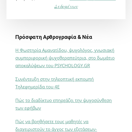
Δεδομένων
Πρόσφατη Αρθρογραφία & Νέα
Η Φωστηρία Αμανατίδου, ψυχολόγος, γνωσιακή
συμπεριφορική ψυχοθεραπεύτρια, στο δωμάτιο
αποκαλύψεων του PSYCHOLOGY.GR
Συνέντευξη στην τηλεοπτική εκπομπή
Τηλεφημερίδα του 4Ε
Πώς το διαδίκτυο επηρεάζει την ψυχοσύνθεση
των εφήβων
Πώς να βοηθήσετε τους μαθητές να
διαχειριστούν το άγχος των εξετάσεων-