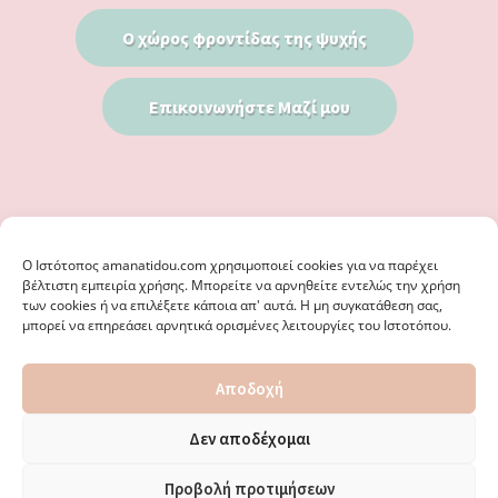
Ο χώρος φροντίδας της ψυχής
Επικοινωνήστε Μαζί μου
Ο Iστότοπος amanatidou.com χρησιμοποιεί cookies για να παρέχει
βέλτιστη εμπειρία χρήσης. Μπορείτε να αρνηθείτε εντελώς την χρήση
των cookies ή να επιλέξετε κάποια απ' αυτά. Η μη συγκατάθεση σας,
μπορεί να επηρεάσει αρνητικά ορισμένες λειτουργίες του Ιστοτόπου.
© 2026 · ΦΩΣΤΗΡΊΑ ΑΜΑΝΑΤΊΔΟΥ, ΨΥΧΟΛΌΓΟΣ ΚΑΛΑΜΑΡΙΆ
Αποδοχή
ΘΕΣΣΑΛΟΝΊΚΗ - ΕΙΔΙΚΌΣ ΣΤΗ ΓΝΩΣΤΙΚΉ ΣΥΜΠΕΡΙΦΟΡΙΚΉ
ΨΥΧΟΘΕΡΑΠΕΊΑ, ΜΕΤΑΜΟΡΦΏΣΕΩΣ 36 & ΚΟΤΥΏΡΩΝ 38, ΚΑΛΑΜΑΡΙΆ
ΘΕΣΣΑΛΟΝΊΚΗ · ΚΑΤΑΣΚΕΥΉ ΑΠΌ
WEBERIENCE
· ΦΙΛΟΞΕΝΊΑ ΑΠΌ
Δεν αποδέχομαι
WPENGINE
·
ΌΡΟΙ ΧΡΉΣΗΣ
·
ΠΟΛΙΤΙΚΉ ΑΠΟΡΡΉΤΟΥ
·
ΠΟΛΙΤΙΚΉ COOKIES
·
ΚΑΜΊΑ ΕΥΘΎΝΗ ΔΕ ΦΈΡΕΙ ΤΟ ΠΑΡΌΝ ΙΣΤΟΛΌΓΙΟ ΓΙΑ ΤΗΝ ΟΡΘΌΤΗΤΑ ΤΩΝ
Προβολή προτιμήσεων
ΔΙΕΥΘΎΝΣΕΩΝ ΚΑΙ ΑΛΛΑΓΏΝ. · ΑΠΑΓΟΡΕΎΕΤΑΙ ΑΥΣΤΗΡΆ Η