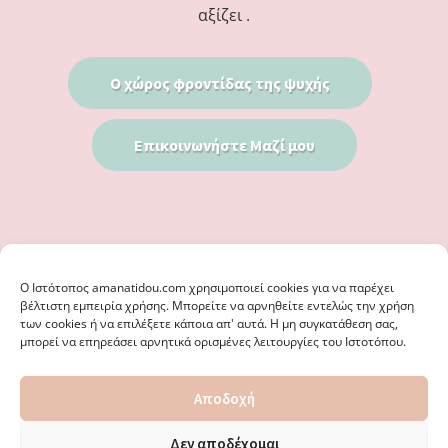
αξίζει .
Ο χώρος φροντίδας της ψυχής
Επικοινωνήστε Μαζί μου
Ο Iστότοπος amanatidou.com χρησιμοποιεί cookies για να παρέχει
βέλτιστη εμπειρία χρήσης. Μπορείτε να αρνηθείτε εντελώς την χρήση
των cookies ή να επιλέξετε κάποια απ' αυτά. Η μη συγκατάθεση σας,
μπορεί να επηρεάσει αρνητικά ορισμένες λειτουργίες του Ιστοτόπου.
© 2026 · ΦΩΣΤΗΡΊΑ ΑΜΑΝΑΤΊΔΟΥ, ΨΥΧΟΛΌΓΟΣ ΚΑΛΑΜΑΡΙΆ
Αποδοχή
ΘΕΣΣΑΛΟΝΊΚΗ - ΕΙΔΙΚΌΣ ΣΤΗ ΓΝΩΣΤΙΚΉ ΣΥΜΠΕΡΙΦΟΡΙΚΉ
ΨΥΧΟΘΕΡΑΠΕΊΑ, ΜΕΤΑΜΟΡΦΏΣΕΩΣ 36 & ΚΟΤΥΏΡΩΝ 38, ΚΑΛΑΜΑΡΙΆ
ΘΕΣΣΑΛΟΝΊΚΗ · ΚΑΤΑΣΚΕΥΉ ΑΠΌ
WEBERIENCE
· ΦΙΛΟΞΕΝΊΑ ΑΠΌ
Δεν αποδέχομαι