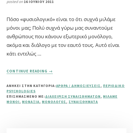
posted on
16 ΙΟΥΝΊΟΥ 2011
Πόσο «φυσιολογικό» είναι το ότι συχνά μιλάμε
μόνοι μας; Πολύ συχνά γύρω μας συναντούμε
ανθρώπους που κάνουν εξωτερικό μονόλογο,
ακόμα και διάλογο με τον εαυτό τους. Αυτό είναι
κάτι εντελώς …
ABOUT
CONTINUE READING
→
ΓΙΑΤΊ
ΜΙΛΆΜΕ
ΑΝΗΚΕΙ ΣΤΗΝ ΚΑΤΗΓΟΡΙΑ:
ΆΡΘΡΑ / ΔΗΜΟΣΙΕΎΣΕΙΣ
,
ΠΕΡΙΟΔΙΚΌ
ΜΌΝΟΙ
PSYCHOLOGIES
ΜΑΣ
ΕΠΙΣΗΜΑΣΜΈΝΟ ΜΕ:
ΔΙΑΧΕΊΡΙΣΗ ΣΥΝΑΙΣΘΗΜΆΤΩΝ
,
ΜΙΛΆΜΕ
ΜΌΝΟΙ
,
ΜΟΝΑΞΙΆ
,
ΜΟΝΌΛΟΓΟΣ
,
ΣΥΝΑΙΣΘΉΜΑΤΑ
Αρχική