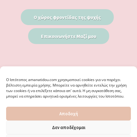
Ο χώρος φροντίδας της ψυχής
Επικοινωνήστε Μαζί μου
Ο Iστότοπος amanatidou.com χρησιμοποιεί cookies για να παρέχει
βέλτιστη εμπειρία χρήσης. Μπορείτε να αρνηθείτε εντελώς την χρήση
των cookies ή να επιλέξετε κάποια απ' αυτά. Η μη συγκατάθεση σας,
μπορεί να επηρεάσει αρνητικά ορισμένες λειτουργίες του Ιστοτόπου.
© 2026 · ΦΩΣΤΗΡΊΑ ΑΜΑΝΑΤΊΔΟΥ, ΨΥΧΟΛΌΓΟΣ ΚΑΛΑΜΑΡΙΆ
Αποδοχή
ΘΕΣΣΑΛΟΝΊΚΗ - ΕΙΔΙΚΌΣ ΣΤΗ ΓΝΩΣΤΙΚΉ ΣΥΜΠΕΡΙΦΟΡΙΚΉ
ΨΥΧΟΘΕΡΑΠΕΊΑ, ΜΕΤΑΜΟΡΦΏΣΕΩΣ 36 & ΚΟΤΥΏΡΩΝ 38, ΚΑΛΑΜΑΡΙΆ
ΘΕΣΣΑΛΟΝΊΚΗ · ΚΑΤΑΣΚΕΥΉ ΑΠΌ
WEBERIENCE
· ΦΙΛΟΞΕΝΊΑ ΑΠΌ
Δεν αποδέχομαι
WPENGINE
·
ΌΡΟΙ ΧΡΉΣΗΣ
·
ΠΟΛΙΤΙΚΉ ΑΠΟΡΡΉΤΟΥ
·
ΠΟΛΙΤΙΚΉ COOKIES
·