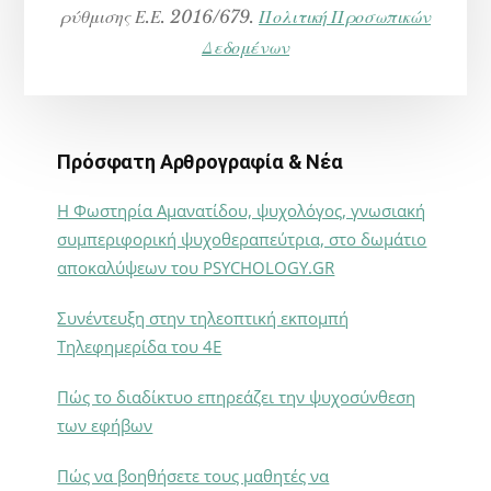
ρύθμισης Ε.Ε. 2016/679.
Πολιτική Προσωπικών
Δεδομένων
Πρόσφατη Αρθρογραφία & Νέα
Η Φωστηρία Αμανατίδου, ψυχολόγος, γνωσιακή
συμπεριφορική ψυχοθεραπεύτρια, στο δωμάτιο
αποκαλύψεων του PSYCHOLOGY.GR
Συνέντευξη στην τηλεοπτική εκπομπή
Τηλεφημερίδα του 4Ε
Πώς το διαδίκτυο επηρεάζει την ψυχοσύνθεση
των εφήβων
Πώς να βοηθήσετε τους μαθητές να