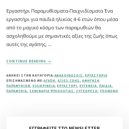
Εργαστήρι Παραμυθίσματα-Παιχνιδίσματα Ένα
εργαστήρι για παιδιά ηλικίας 4-6 ετών όπου μέσα
από το μαγικό κόσμο των παραμυθιών θα
ασχοληθούμε με σημαντικές αξίες της ζωής όπως
αυτές της αγάπης, …
ABOUT
CONTINUE READING
→
ΕΡΓΑΣΤΉΡΙ:
“ΠΑΡΑΜΥΘΊΣΜΑΤΑ-
ΑΝΗΚΕΙ ΣΤΗΝ ΚΑΤΗΓΟΡΙΑ:
ΑΝΑΚΟΙΝΏΣΕΙΣ
,
ΕΡΓΑΣΤΉΡΙΑ
ΠΑΙΧΝΙΔΊΣΜΑΤΑ”
ΕΠΙΣΗΜΑΣΜΈΝΟ ΜΕ:
ΑΓΆΠΗ
,
ΑΞΊΕΣ ΖΩΉΣ
,
ΑΦΉΓΗΣΗ
ΠΑΡΑΜΥΘΙΏΝ
,
ΕΙΛΙΚΡΊΝΕΙΑ
,
ΕΡΓΑΣΤΉΡΙ
,
ΕΥΓΈΝΕΙΑ
,
ΠΑΙΔΙΆ
,
ΠΑΡΑΜΎΘΙΑ
,
ΣΕΜΙΝΆΡΙΑ ΨΥΧΟΛΟΓΊΑΣ
,
ΣΥΓΧΏΡΕΣΗ
,
ΥΠΟΜΟΝΉ
Αρχική
ΕΓΓΡΑΦΕΙΤΕ ΣΤΟ NEWSLETTER