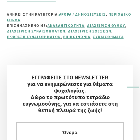
ΕΡΩΤΉΣΕΙΣ
ΑΝΑΓΝΩΣΤΏΝ
ΑΝΗΚΕΙ ΣΤΗΝ ΚΑΤΗΓΟΡΙΑ:
ΆΡΘΡΑ / ΔΗΜΟΣΙΕΎΣΕΙΣ
,
ΠΕΡΙΟΔΙΚΌ
ΤΕΎΧΟΥΣ
FORMA
ΣΕΠΤΕΜΒΡΊΟΥ
ΕΠΙΣΗΜΑΣΜΈΝΟ ΜΕ:
ΑΝΑΒΛΗΤΙΚΌΤΗΤΑ
,
ΔΙΑΧΕΊΡΙΣΗ ΘΥΜΟΎ
,
(ΣΧΈΣΕΙΣ-
ΔΙΑΧΕΊΡΙΣΗ ΣΥΝΑΙΣΘΗΜΆΤΩΝ
,
ΔΙΑΧΕΊΡΙΣΗ ΣΧΈΣΕΩΝ
,
ΈΚΦΡΑΣΗ ΣΥΝΑΙΣΘΗΜΆΤΩΝ
,
ΕΠΙΚΟΙΝΩΝΊΑ
,
ΣΥΝΑΙΣΘΉΜΑΤΑ
ΘΥΜΌΣ-
ΠΡΟΤΕΡΑΙΌΤΗΤΕΣ)
Αρχική
ΕΓΓΡΑΦΕΙΤΕ ΣΤΟ NEWSLETTER
Πλευρική
για να ενημερώνεστε για θέματα
Στήλη
ψυχολογίας.
Δώρο το πρωτότυπο τετράδιο
ευγνωμοσύνης, για να εστιάσετε στη
θετική πλευρά της ζωής!