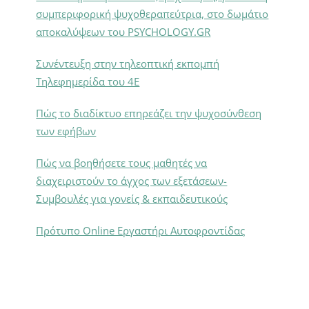
συμπεριφορική ψυχοθεραπεύτρια, στο δωμάτιο
αποκαλύψεων του PSYCHOLOGY.GR
Συνέντευξη στην τηλεοπτική εκπομπή
Τηλεφημερίδα του 4Ε
Πώς το διαδίκτυο επηρεάζει την ψυχοσύνθεση
των εφήβων
Πώς να βοηθήσετε τους μαθητές να
διαχειριστούν το άγχος των εξετάσεων-
Συμβουλές για γονείς & εκπαιδευτικούς
Πρότυπο Online Εργαστήρι Αυτοφροντίδας