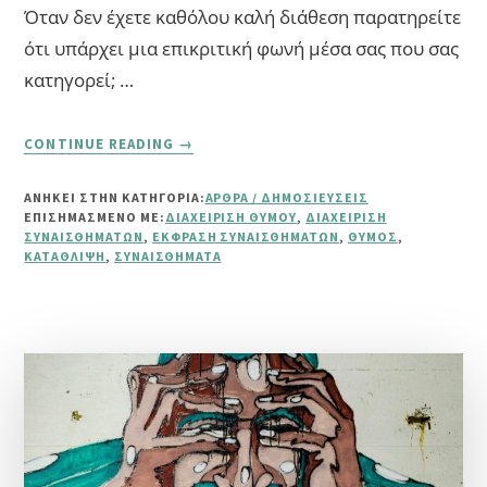
Όταν δεν έχετε καθόλου καλή διάθεση παρατηρείτε
ότι υπάρχει μια επικριτική φωνή μέσα σας που σας
κατηγορεί; …
ABOUT
CONTINUE READING
→
ΘΥΜΌΣ
ΑΝΗΚΕΙ ΣΤΗΝ ΚΑΤΗΓΟΡΙΑ:
ΆΡΘΡΑ / ΔΗΜΟΣΙΕΎΣΕΙΣ
ΕΠΙΣΗΜΑΣΜΈΝΟ ΜΕ:
ΔΙΑΧΕΊΡΙΣΗ ΘΥΜΟΎ
,
ΔΙΑΧΕΊΡΙΣΗ
ΣΥΝΑΙΣΘΗΜΆΤΩΝ
,
ΈΚΦΡΑΣΗ ΣΥΝΑΙΣΘΗΜΆΤΩΝ
,
ΘΥΜΌΣ
,
ΚΑΤΆΘΛΙΨΗ
,
ΣΥΝΑΙΣΘΉΜΑΤΑ