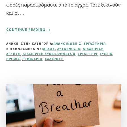
φορές παρασυρόμαστε από το άγχος. Τότε ξεκινούν
και οι …
ABOUT
CONTINUE READING
→
ONLINE
ΕΡΓΑΣΤΉΡΙ:
ΑΝΗΚΕΙ ΣΤΗΝ ΚΑΤΗΓΟΡΙΑ:
ΑΝΑΚΟΙΝΏΣΕΙΣ
,
ΕΡΓΑΣΤΉΡΙΑ
“ΠΏΣ
ΕΠΙΣΗΜΑΣΜΈΝΟ ΜΕ:
ΆΓΧΟΣ
,
ΑΥΤΟΓΝΩΣΊΑ
,
ΔΙΑΧΕΊΡΙΣΗ
ΔΙΑΧΕΙΡΊΖΟΜΑΙ
ΆΓΧΟΥΣ
,
ΔΙΑΧΕΊΡΙΣΗ ΣΥΝΑΙΣΘΗΜΆΤΩΝ
,
ΕΡΓΑΣΤΉΡΙ
,
ΕΥΕΞΊΑ
,
ΤΟ
ΗΡΕΜΊΑ
,
ΣΕΜΙΝΆΡΙΟ
,
ΧΑΛΆΡΩΣΗ
ΆΓΧΟΣ”