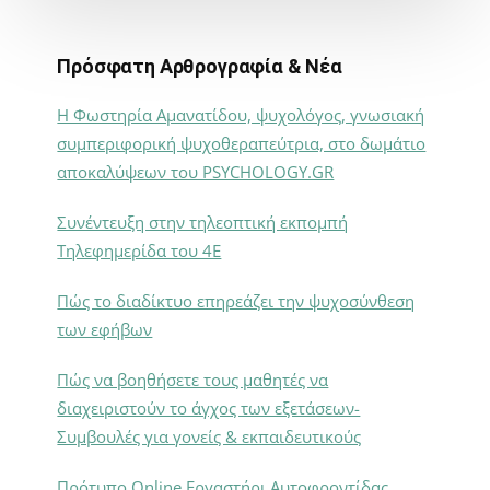
Πρόσφατη Αρθρογραφία & Νέα
Η Φωστηρία Αμανατίδου, ψυχολόγος, γνωσιακή
συμπεριφορική ψυχοθεραπεύτρια, στο δωμάτιο
αποκαλύψεων του PSYCHOLOGY.GR
Συνέντευξη στην τηλεοπτική εκπομπή
Τηλεφημερίδα του 4Ε
Πώς το διαδίκτυο επηρεάζει την ψυχοσύνθεση
των εφήβων
Πώς να βοηθήσετε τους μαθητές να
διαχειριστούν το άγχος των εξετάσεων-
Συμβουλές για γονείς & εκπαιδευτικούς
Πρότυπο Online Εργαστήρι Αυτοφροντίδας