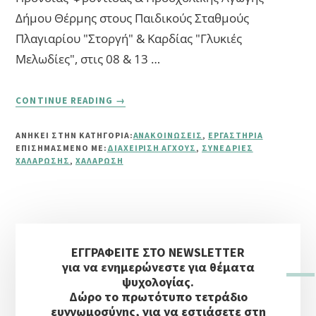
Δήμου Θέρμης στους Παιδικούς Σταθμούς
Πλαγιαρίου "Στοργή" & Καρδίας "Γλυκιές
Μελωδίες", στις 08 & 13 …
ABOUT
CONTINUE READING
→
ΣΥΝΕΔΡΊΕΣ
ΧΑΛΆΡΩΣΗΣ
ΑΝΗΚΕΙ ΣΤΗΝ ΚΑΤΗΓΟΡΙΑ:
ΑΝΑΚΟΙΝΏΣΕΙΣ
,
ΕΡΓΑΣΤΉΡΙΑ
ΕΠΙΣΗΜΑΣΜΈΝΟ ΜΕ:
ΔΙΑΧΕΊΡΙΣΗ ΆΓΧΟΥΣ
,
ΣΥΝΕΔΡΊΕΣ
ΧΑΛΆΡΩΣΗΣ
,
ΧΑΛΆΡΩΣΗ
Αρχική
ΕΓΓΡΑΦΕΙΤΕ ΣΤΟ NEWSLETTER
Πλευρική
για να ενημερώνεστε για θέματα
Στήλη
ψυχολογίας.
Δώρο το πρωτότυπο τετράδιο
ευγνωμοσύνης, για να εστιάσετε στη