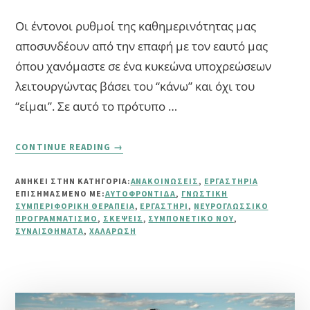
Οι έντονοι ρυθμοί της καθημερινότητας μας
αποσυνδέουν από την επαφή με τον εαυτό μας
όπου χανόμαστε σε ένα κυκεώνα υποχρεώσεων
λειτουργώντας βάσει του “κάνω” και όχι του
“είμαι”. Σε αυτό το πρότυπο …
ABOUT
CONTINUE READING
→
ΠΡΌΤΥΠΟ
ONLINE
ΑΝΗΚΕΙ ΣΤΗΝ ΚΑΤΗΓΟΡΙΑ:
ΑΝΑΚΟΙΝΏΣΕΙΣ
,
ΕΡΓΑΣΤΉΡΙΑ
ΕΡΓΑΣΤΉΡΙ
ΕΠΙΣΗΜΑΣΜΈΝΟ ΜΕ:
ΑΥΤΟΦΡΟΝΤΊΔΑ
,
ΓΝΩΣΤΙΚΉ
ΑΥΤΟΦΡΟΝΤΊΔΑΣ
ΣΥΜΠΕΡΙΦΟΡΙΚΉ ΘΕΡΑΠΕΊΑ
,
ΕΡΓΑΣΤΉΡΙ
,
ΝΕΥΡΟΓΛΩΣΣΙΚΌ
ΠΡΟΓΡΑΜΜΑΤΙΣΜΌ
,
ΣΚΈΨΕΙΣ
,
ΣΥΜΠΟΝΕΤΙΚΌ ΝΟΥ
,
ΣΥΝΑΙΣΘΉΜΑΤΑ
,
ΧΑΛΆΡΩΣΗ