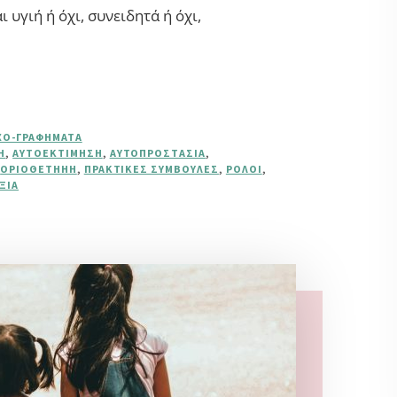
 υγιή ή όχι, συνειδητά ή όχι,
ΧΟ-ΓΡΑΦΉΜΑΤΑ
Η
,
ΑΥΤΟΕΚΤΊΜΗΣΗ
,
ΑΥΤΟΠΡΟΣΤΑΣΊΑ
,
,
ΟΡΙΟΘΈΤΗΗΗ
,
ΠΡΑΚΤΙΚΈΣ ΣΥΜΒΟΥΛΈΣ
,
ΡΌΛΟΙ
,
ΞΊΑ