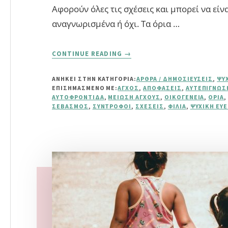
Αφορούν όλες τις σχέσεις και μπορεί να είναι
αναγνωρισμένα ή όχι. Τα όρια …
ABOUT
CONTINUE READING
→
ΠΏΣ
ΝΑ
ΑΝΗΚΕΙ ΣΤΗΝ ΚΑΤΗΓΟΡΙΑ:
ΆΡΘΡΑ / ΔΗΜΟΣΙΕΎΣΕΙΣ
,
ΨΥ
ΜΕΙΏΣΕΤΕ
ΕΠΙΣΗΜΑΣΜΈΝΟ ΜΕ:
ΆΓΧΟΣ
,
ΑΠΟΦΆΣΕΙΣ
,
ΑΥΤΕΠΊΓΝΩΣ
ΤΟ
ΑΥΤΟΦΡΟΝΤΊΔΑ
,
ΜΕΊΩΣΗ ΆΓΧΟΥΣ
,
ΟΙΚΟΓΈΝΕΙΑ
,
ΌΡΙΑ
ΆΓΧΟΣ
ΣΕΒΑΣΜΌΣ
,
ΣΎΝΤΡΟΦΟΙ
,
ΣΧΈΣΕΙΣ
,
ΦΙΛΊΑ
,
ΨΥΧΙΚΉ ΕΥΕ
ΘΈΤΟΝΤΑΣ
ΥΓΙΉ
ΠΡΟΣΩΠΙΚΆ
ΌΡΙΑ
–
ΣΥΜΒΟΥΛΈΣ
ΨΥΧΙΚΉΣ
ΕΥΕΞΊΑΣ