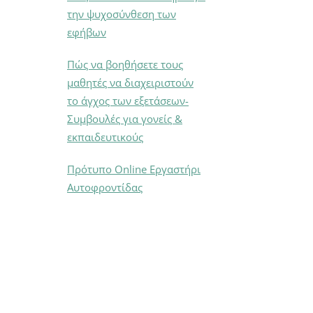
την ψυχοσύνθεση των
εφήβων
Πώς να βοηθήσετε τους
μαθητές να διαχειριστούν
το άγχος των εξετάσεων-
Συμβουλές για γονείς &
εκπαιδευτικούς
Πρότυπο Online Εργαστήρι
Αυτοφροντίδας