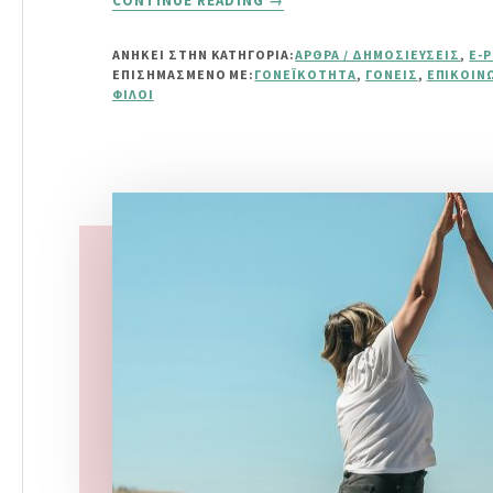
CONTINUE READING
→
ΠΩΣ
ΝΑ
ΑΝΗΚΕΙ ΣΤΗΝ ΚΑΤΗΓΟΡΙΑ:
ΆΡΘΡΑ / ΔΗΜΟΣΙΕΎΣΕΙΣ
,
E-
ΒΟΗΘΉΣΩ
ΕΠΙΣΗΜΑΣΜΈΝΟ ΜΕ:
ΓΟΝΕΪΚΌΤΗΤΑ
,
ΓΟΝΕΊΣ
,
ΕΠΙΚΟΙΝ
ΤΟ
ΦΊΛΟΙ
ΠΑΙΔΊ
ΜΟΥ
ΝΑ
ΈΧΕΙ
ΦΊΛΟΥΣ