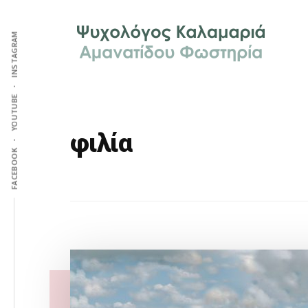
Additional
Skip
Skip
Skip
Ψυχολόγος
to
to
to
menu
INSTAGRAM
main
primary
footer
στην
content
sidebar
Καλαμαριά,
Θεσσαλονίκη,
ειδικός
YOUTUBE
στη
φιλία
Γνωστική
FACEBOOK
Συμπεριφορική
Θεραπεία.
Ψυχοθεραπεία
μέσω
Skype,
συνεδρίες
Search
online.
this
website