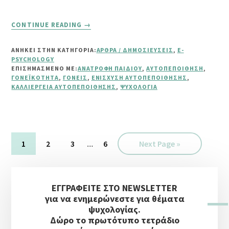
ABOUT
CONTINUE READING
→
ΑΥΤΟΠΕΠΟΊΘΗΣΗ
ΣΤΑ
ΑΝΗΚΕΙ ΣΤΗΝ ΚΑΤΗΓΟΡΙΑ:
ΆΡΘΡΑ / ΔΗΜΟΣΙΕΎΣΕΙΣ
,
E-
ΠΑΙΔΙΆ
PSYCHOLOGY
–
ΕΠΙΣΗΜΑΣΜΈΝΟ ΜΕ:
ΑΝΑΤΡΟΦΉ ΠΑΙΔΙΟΎ
,
ΑΥΤΟΠΕΠΟΊΘΗΣΗ
,
8
ΓΟΝΕΪΚΌΤΗΤΑ
,
ΓΟΝΕΊΣ
,
ΕΝΊΣΧΥΣΗ ΑΥΤΟΠΕΠΟΊΘΗΣΗΣ
,
ΚΑΛΛΙΈΡΓΕΙΑ ΑΥΤΟΠΕΠΟΊΘΗΣΗΣ
,
ΨΥΧΟΛΟΓΊΑ
ΤΡΌΠΟΙ
ΒΕΛΤΊΩΣΗΣ
ΤΗΣ
Interim
Σελίδα
Σελίδα
Σελίδα
…
Σελίδα
Go
1
2
3
6
Next Page »
pages
to
omitted
Αρχική
ΕΓΓΡΑΦΕΙΤΕ ΣΤΟ NEWSLETTER
Πλευρική
για να ενημερώνεστε για θέματα
Στήλη
ψυχολογίας.
Δώρο το πρωτότυπο τετράδιο