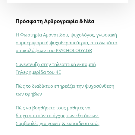
Πρόσφατη Αρθρογραφία & Νέα
Η Φωστηρία Αμανατίδου, ψυχολόγος, γνωσιακή
συμπεριφορική ψυχοθεραπεύτρια, στο δωμάτιο
αποκαλύψεων του PSYCHOLOGY.GR
Συνέντευξη στην τηλεοπτική εκπομπή
Τηλεφημερίδα του 4Ε
Πώς το διαδίκτυο επηρεάζει την ψυχοσύνθεση
των εφήβων
Πώς να βοηθήσετε τους μαθητές να
διαχειριστούν το άγχος των εξετάσεων-
Συμβουλές για γονείς & εκπαιδευτικούς