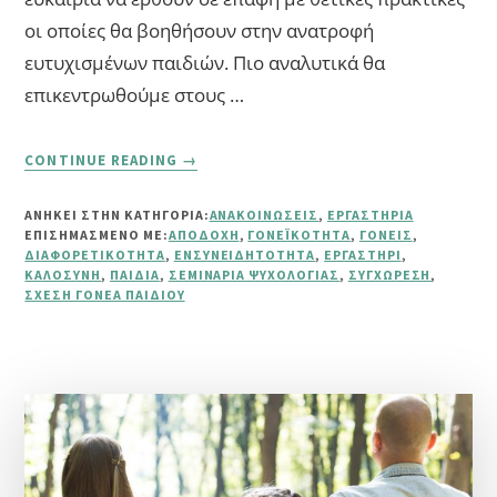
οι οποίες θα βοηθήσουν στην ανατροφή
ευτυχισμένων παιδιών. Πιο αναλυτικά θα
επικεντρωθούμε στους …
ABOUT
CONTINUE READING
→
2O
ΕΡΓΑΣΤΉΡΙ:
ΑΝΗΚΕΙ ΣΤΗΝ ΚΑΤΗΓΟΡΙΑ:
ΑΝΑΚΟΙΝΏΣΕΙΣ
,
ΕΡΓΑΣΤΉΡΙΑ
“ΜΕΓΑΛΏΝΟΝΤΑΣ
ΕΠΙΣΗΜΑΣΜΈΝΟ ΜΕ:
ΑΠΟΔΟΧΉ
,
ΓΟΝΕΪΚΌΤΗΤΑ
,
ΓΟΝΕΊΣ
,
ΕΥΤΥΧΙΣΜΈΝΑ
ΔΙΑΦΟΡΕΤΙΚΌΤΗΤΑ
,
ΕΝΣΥΝΕΙΔΗΤΌΤΗΤΑ
,
ΕΡΓΑΣΤΉΡΙ
,
ΠΑΙΔΙΆ”
ΚΑΛΟΣΎΝΗ
,
ΠΑΙΔΙΆ
,
ΣΕΜΙΝΆΡΙΑ ΨΥΧΟΛΟΓΊΑΣ
,
ΣΥΓΧΏΡΕΣΗ
,
ΣΧΈΣΗ ΓΟΝΈΑ ΠΑΙΔΙΟΎ