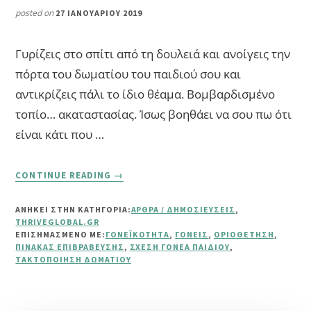
posted on
27 ΙΑΝΟΥΑΡΊΟΥ 2019
Γυρίζεις στο σπίτι από τη δουλειά και ανοίγεις την
πόρτα του δωματίου του παιδιού σου και
αντικρίζεις πάλι το ίδιο θέαμα. Βομβαρδισμένο
τοπίο… ακαταστασίας. Ίσως βοηθάει να σου πω ότι
είναι κάτι που …
ABOUT
CONTINUE READING
→
ΠΏΣ
ΝΑ
ΑΝΗΚΕΙ ΣΤΗΝ ΚΑΤΗΓΟΡΙΑ:
ΆΡΘΡΑ / ΔΗΜΟΣΙΕΎΣΕΙΣ
,
ΠΕΊΣΕΙΣ
THRIVEGLOBAL.GR
ΤΟ
ΕΠΙΣΗΜΑΣΜΈΝΟ ΜΕ:
ΓΟΝΕΪΚΌΤΗΤΑ
,
ΓΟΝΕΊΣ
,
ΟΡΙΟΘΈΤΗΣΗ
,
ΠΑΙΔΊ
ΠΊΝΑΚΑΣ ΕΠΙΒΡΆΒΕΥΣΗΣ
,
ΣΧΈΣΗ ΓΟΝΈΑ ΠΑΙΔΙΟΎ
,
ΤΑΚΤΟΠΟΊΗΣΗ ΔΩΜΑΤΊΟΥ
ΣΟΥ
ΝΑ
ΜΑΖΕΎΕΙ
ΤΟ