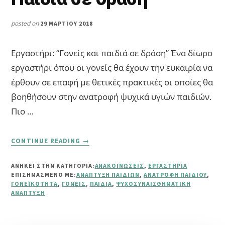
posted on
29 ΜΑΡΤΊΟΥ 2018
Εργαστήρι: “Γονείς και παιδιά σε δράση” Ένα δίωρο
εργαστήρι όπου οι γονείς θα έχουν την ευκαιρία να
έρθουν σε επαφή με θετικές πρακτικές οι οποίες θα
βοηθήσουν στην ανατροφή ψυχικά υγιών παιδιών.
Πιο …
ABOUT
CONTINUE READING
→
ΕΡΓΑΣΤΉΡΙ:
“ΓΟΝΕΊΣ
ΑΝΗΚΕΙ ΣΤΗΝ ΚΑΤΗΓΟΡΙΑ:
ΑΝΑΚΟΙΝΏΣΕΙΣ
,
ΕΡΓΑΣΤΉΡΙΑ
ΚΑΙ
ΕΠΙΣΗΜΑΣΜΈΝΟ ΜΕ:
ΑΝΆΠΤΥΞΗ ΠΑΙΔΙΏΝ
,
ΑΝΑΤΡΟΦΉ ΠΑΙΔΙΟΎ
,
ΠΑΙΔΙΆ
ΓΟΝΕΪΚΌΤΗΤΑ
,
ΓΟΝΕΊΣ
,
ΠΑΙΔΙΆ
,
ΨΥΧΟΣΥΝΑΙΣΘΗΜΑΤΙΚΉ
ΣΕ
ΑΝΆΠΤΥΞΗ
ΔΡΆΣΗ”