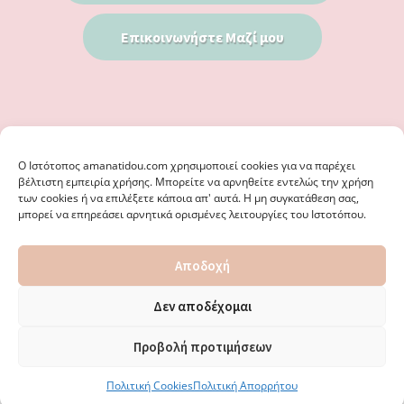
Επικοινωνήστε Μαζί μου
Ο Iστότοπος amanatidou.com χρησιμοποιεί cookies για να παρέχει
βέλτιστη εμπειρία χρήσης. Μπορείτε να αρνηθείτε εντελώς την χρήση
των cookies ή να επιλέξετε κάποια απ' αυτά. Η μη συγκατάθεση σας,
μπορεί να επηρεάσει αρνητικά ορισμένες λειτουργίες του Ιστοτόπου.
© 2026 · ΦΩΣΤΗΡΊΑ ΑΜΑΝΑΤΊΔΟΥ, ΨΥΧΟΛΌΓΟΣ ΚΑΛΑΜΑΡΙΆ
Αποδοχή
ΘΕΣΣΑΛΟΝΊΚΗ - ΕΙΔΙΚΌΣ ΣΤΗ ΓΝΩΣΤΙΚΉ ΣΥΜΠΕΡΙΦΟΡΙΚΉ
ΨΥΧΟΘΕΡΑΠΕΊΑ, ΜΕΤΑΜΟΡΦΏΣΕΩΣ 36 & ΚΟΤΥΏΡΩΝ 38, ΚΑΛΑΜΑΡΙΆ
ΘΕΣΣΑΛΟΝΊΚΗ · ΚΑΤΑΣΚΕΥΉ ΑΠΌ
WEBERIENCE
· ΦΙΛΟΞΕΝΊΑ ΑΠΌ
Δεν αποδέχομαι
WPENGINE
·
ΌΡΟΙ ΧΡΉΣΗΣ
·
ΠΟΛΙΤΙΚΉ ΑΠΟΡΡΉΤΟΥ
·
ΠΟΛΙΤΙΚΉ COOKIES
·
ΚΑΜΊΑ ΕΥΘΎΝΗ ΔΕ ΦΈΡΕΙ ΤΟ ΠΑΡΌΝ ΙΣΤΟΛΌΓΙΟ ΓΙΑ ΤΗΝ ΟΡΘΌΤΗΤΑ ΤΩΝ
Προβολή προτιμήσεων
ΔΙΕΥΘΎΝΣΕΩΝ ΚΑΙ ΑΛΛΑΓΏΝ. · ΑΠΑΓΟΡΕΎΕΤΑΙ ΑΥΣΤΗΡΆ Η
ΑΝΑΔΗΜΟΣΊΕΥΣΗ ΠΕΡΙΕΧΟΜΈΝΟΥ ΧΩΡΊΣ ΈΓΓΡΑΦΗ ΆΔΕΙΑ.
Πολιτική Cookies
Πολιτική Απορρήτου