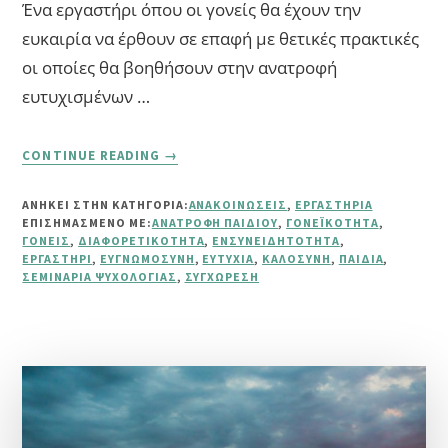
Ένα εργαστήρι όπου οι γονείς θα έχουν την
ευκαιρία να έρθουν σε επαφή με θετικές πρακτικές
οι οποίες θα βοηθήσουν στην ανατροφή
ευτυχισμένων …
ABOUT
CONTINUE READING
→
ΕΡΓΑΣΤΉΡΙ:
“ΜΕΓΑΛΏΝΟΝΤΑΣ
ΑΝΗΚΕΙ ΣΤΗΝ ΚΑΤΗΓΟΡΙΑ:
ΑΝΑΚΟΙΝΏΣΕΙΣ
,
ΕΡΓΑΣΤΉΡΙΑ
ΕΥΤΥΧΙΣΜΈΝΑ
ΕΠΙΣΗΜΑΣΜΈΝΟ ΜΕ:
ΑΝΑΤΡΟΦΉ ΠΑΙΔΙΟΎ
,
ΓΟΝΕΪΚΌΤΗΤΑ
,
ΠΑΙΔΙΆ”
ΓΟΝΕΊΣ
,
ΔΙΑΦΟΡΕΤΙΚΌΤΗΤΑ
,
ΕΝΣΥΝΕΙΔΗΤΌΤΗΤΑ
,
ΕΡΓΑΣΤΉΡΙ
,
ΕΥΓΝΩΜΟΣΎΝΗ
,
ΕΥΤΥΧΊΑ
,
ΚΑΛΟΣΎΝΗ
,
ΠΑΙΔΙΆ
,
ΣΕΜΙΝΆΡΙΑ ΨΥΧΟΛΟΓΊΑΣ
,
ΣΥΓΧΏΡΕΣΗ