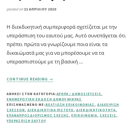
posted on
21 ΑΠΡΙΛΊΟΥ 2010
Η διεκδικητική συμπεριφορά σχετίζεται με την
υπεράσπιση του εαυτού μας. Αυτό συνεπάγεται ότι
πρέπει πρώτα να γνωρίζουμε ποια είναι τα
δικαιώματά μας για να μπορέσουμε να τα
υπερασπιστούμε με τη βασική …
ABOUT
CONTINUE READING
→
ΔΙΕΚΔΙΚΗΤΙΚΉ
ΣΥΜΠΕΡΙΦΟΡΆ
ΑΝΗΚΕΙ ΣΤΗΝ ΚΑΤΗΓΟΡΙΑ:
ΆΡΘΡΑ / ΔΗΜΟΣΙΕΎΣΕΙΣ
,
ΕΝΗΜΕΡΩΤΙΚΉ ΈΚΔΟΣΗ ΔΉΜΟΥ ΜΊΚΡΑΣ
ΕΠΙΣΗΜΑΣΜΈΝΟ ΜΕ:
ΒΕΛΤΊΩΣΗ ΕΠΙΚΟΙΝΩΝΊΑΣ
,
ΔΙΑΧΕΊΡΙΣΗ
ΣΧΈΣΕΩΝ
,
ΔΙΕΚΔΙΚΗΤΙΚΆ ΠΙΣΤΕΎΩ
,
ΔΙΕΚΔΙΚΗΤΙΚΌΤΗΤΑ
,
ΕΠΑΝΑΠΡΟΣΔΙΟΡΙΣΜΌΣ ΣΧΈΣΗΣ
,
ΕΠΙΚΟΙΝΩΝΊΑ
,
ΣΧΈΣΕΙΣ
,
ΥΠΕΡΆΣΠΙΣΗ ΕΑΥΤΟΎ