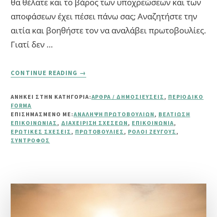
θα θέλατε και το βάρος των υποχρεώσεων και των
αποφάσεων έχει πέσει πάνω σας; Αναζητήστε την
αιτία και βοηθήστε τον να αναλάβει πρωτοβουλίες.
Γιατί δεν …
ABOUT
CONTINUE READING
→
ΑΝΆΛΗΨΗ
ΠΡΩΤΟΒΟΥΛΙΏΝ
ΑΝΗΚΕΙ ΣΤΗΝ ΚΑΤΗΓΟΡΙΑ:
ΆΡΘΡΑ / ΔΗΜΟΣΙΕΎΣΕΙΣ
,
ΠΕΡΙΟΔΙΚΌ
ΣΥΝΤΡΌΦΟΥ
FORMA
ΕΠΙΣΗΜΑΣΜΈΝΟ ΜΕ:
ΑΝΆΛΗΨΗ ΠΡΩΤΟΒΟΥΛΙΏΝ
,
ΒΕΛΤΊΩΣΗ
ΕΠΙΚΟΙΝΩΝΊΑΣ
,
ΔΙΑΧΕΊΡΙΣΗ ΣΧΈΣΕΩΝ
,
ΕΠΙΚΟΙΝΩΝΊΑ
,
ΕΡΩΤΙΚΈΣ ΣΧΈΣΕΙΣ
,
ΠΡΩΤΟΒΟΥΛΊΕΣ
,
ΡΌΛΟΙ ΖΕΎΓΟΥΣ
,
ΣΎΝΤΡΟΦΟΣ