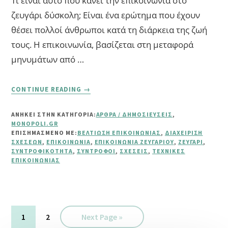
Τι είναι αυτό που κάνει την επικοινωνία στο
ζευγάρι δύσκολη; Είναι ένα ερώτημα που έχουν
θέσει πολλοί άνθρωποι κατά τη διάρκεια της ζωή
τους. Η επικοινωνία, βασίζεται στη μεταφορά
μηνυμάτων από …
ABOUT
CONTINUE READING
→
10
ΑΠΛΈΣ
ΑΝΗΚΕΙ ΣΤΗΝ ΚΑΤΗΓΟΡΙΑ:
ΆΡΘΡΑ / ΔΗΜΟΣΙΕΎΣΕΙΣ
,
ΣΥΜΒΟΥΛΈΣ
MONOPOLI.GR
ΓΙΑ
ΕΠΙΣΗΜΑΣΜΈΝΟ ΜΕ:
ΒΕΛΤΊΩΣΗ ΕΠΙΚΟΙΝΩΝΊΑΣ
,
ΔΙΑΧΕΊΡΙΣΗ
ΚΑΛΎΤΕΡΗ
ΣΧΈΣΕΩΝ
,
ΕΠΙΚΟΙΝΩΝΊΑ
,
ΕΠΙΚΟΙΝΩΝΊΑ ΖΕΥΓΑΡΙΟΎ
,
ΖΕΥΓΆΡΙ
,
ΣΥΝΤΡΟΦΙΚΌΤΗΤΑ
,
ΣΎΝΤΡΟΦΟΙ
,
ΣΧΈΣΕΙΣ
,
ΤΕΧΝΙΚΈΣ
ΕΠΙΚΟΙΝΩΝΊΑ
ΕΠΙΚΟΙΝΩΝΊΑΣ
ΜΕ
ΤΟΝ
ΣΎΝΤΡΟΦΌ
ΜΑΣ
Σελίδα
Σελίδα
Go
1
2
Next Page »