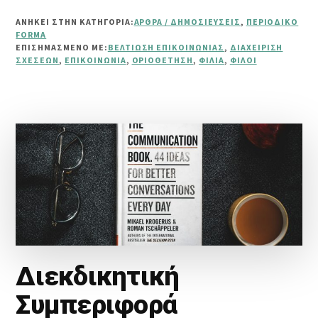
ΦΊΛΩΝ
ΑΝΗΚΕΙ ΣΤΗΝ ΚΑΤΗΓΟΡΙΑ:
ΆΡΘΡΑ / ΔΗΜΟΣΙΕΎΣΕΙΣ
,
ΠΕΡΙΟΔΙΚΌ
FORMA
ΕΠΙΣΗΜΑΣΜΈΝΟ ΜΕ:
ΒΕΛΤΊΩΣΗ ΕΠΙΚΟΙΝΩΝΊΑΣ
,
ΔΙΑΧΕΊΡΙΣΗ
ΣΧΈΣΕΩΝ
,
ΕΠΙΚΟΙΝΩΝΊΑ
,
ΟΡΙΟΘΈΤΗΣΗ
,
ΦΙΛΊΑ
,
ΦΊΛΟΙ
Διεκδικητική
Συμπεριφορά