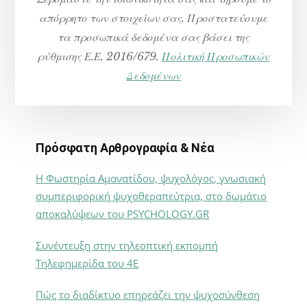
απόρρητο των στοιχείων σας. Προστατεύουμε
τα προσωπικά δεδομένα σας βάσει της
ρύθμισης Ε.Ε. 2016/679.
Πολιτική Προσωπικών
Δεδομένων
Πρόσφατη Αρθρογραφία & Νέα
Η Φωστηρία Αμανατίδου, ψυχολόγος, γνωσιακή
συμπεριφορική ψυχοθεραπεύτρια, στο δωμάτιο
αποκαλύψεων του PSYCHOLOGY.GR
Συνέντευξη στην τηλεοπτική εκπομπή
Τηλεφημερίδα του 4Ε
Πώς το διαδίκτυο επηρεάζει την ψυχοσύνθεση