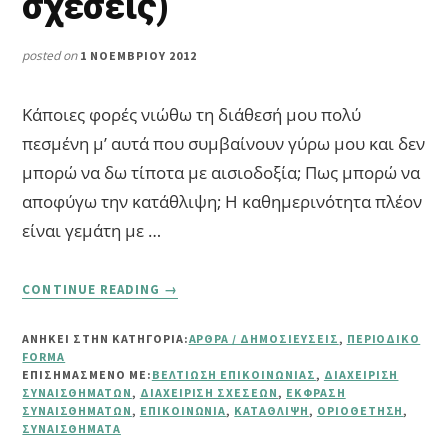
σχέσεις)
posted on
1 ΝΟΕΜΒΡΊΟΥ 2012
Κάποιες φορές νιώθω τη διάθεσή μου πολύ
πεσμένη μ’ αυτά που συμβαίνουν γύρω μου και δεν
μπορώ να δω τίποτα με αισιοδοξία; Πως μπορώ να
αποφύγω την κατάθλιψη; Η καθημερινότητα πλέον
είναι γεμάτη με …
ABOUT
CONTINUE READING
→
ΕΡΩΤΉΣΕΙΣ
ΑΝΑΓΝΩΣΤΏΝ
ΑΝΗΚΕΙ ΣΤΗΝ ΚΑΤΗΓΟΡΙΑ:
ΆΡΘΡΑ / ΔΗΜΟΣΙΕΎΣΕΙΣ
,
ΠΕΡΙΟΔΙΚΌ
ΤΕΎΧΟΥΣ
FORMA
ΝΟΕΜΒΡΊΟΥ
ΕΠΙΣΗΜΑΣΜΈΝΟ ΜΕ:
ΒΕΛΤΊΩΣΗ ΕΠΙΚΟΙΝΩΝΊΑΣ
,
ΔΙΑΧΕΊΡΙΣΗ
(ΚΑΤΆΘΛΙΨΗ-
ΣΥΝΑΙΣΘΗΜΆΤΩΝ
,
ΔΙΑΧΕΊΡΙΣΗ ΣΧΈΣΕΩΝ
,
ΈΚΦΡΑΣΗ
ΣΥΝΑΙΣΘΗΜΆΤΩΝ
,
ΕΠΙΚΟΙΝΩΝΊΑ
,
ΚΑΤΆΘΛΙΨΗ
,
ΟΡΙΟΘΈΤΗΣΗ
,
ΣΧΈΣΕΙΣ)
ΣΥΝΑΙΣΘΉΜΑΤΑ