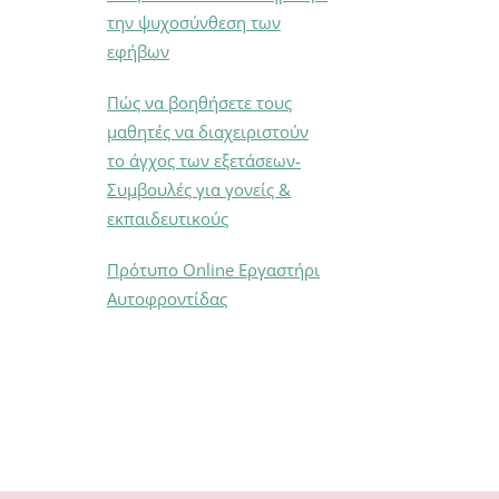
την ψυχοσύνθεση των
εφήβων
Πώς να βοηθήσετε τους
μαθητές να διαχειριστούν
το άγχος των εξετάσεων-
Συμβουλές για γονείς &
εκπαιδευτικούς
Πρότυπο Online Εργαστήρι
Αυτοφροντίδας