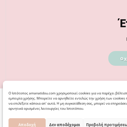
Footer
Έ
Ο χ
Ο Iστότοπος amanatidou.com χρησιμοποιεί cookies για να παρέχει βέλτισ
εμπειρία χρήσης. Μπορείτε να αρνηθείτε εντελώς την χρήση των cookies 
να επιλέξετε κάποια απ' αυτά. Η μη συγκατάθεση σας, μπορεί να επηρεάσει
αρνητικά ορισμένες λειτουργίες του Ιστοτόπου.
Αποδοχή
Δεν αποδέχομαι
Προβολή προτιμήσε
© 2026 · ΦΩΣΤΗΡΊΑ ΑΜΑΝΑΤΊΔΟΥ, ΨΥΧΟΛΌΓΟΣ ΚΑΛΑΜΑΡ