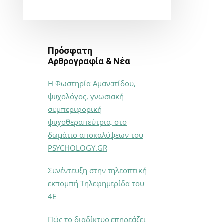
Πρόσφατη
Αρθρογραφία & Νέα
Η Φωστηρία Αμανατίδου,
ψυχολόγος, γνωσιακή
συμπεριφορική
ψυχοθεραπεύτρια, στο
δωμάτιο αποκαλύψεων του
PSYCHOLOGY.GR
Συνέντευξη στην τηλεοπτική
εκπομπή Τηλεφημερίδα του
4Ε
Πώς το διαδίκτυο επηρεάζει