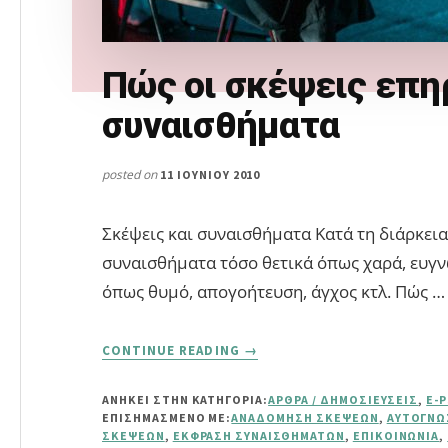
Πώς οι σκέψεις επη
συναισθήματα
posted on
11 ΙΟΥΝΊΟΥ 2010
Σκέψεις και συναισθήματα Κατά τη διάρκει
συναισθήματα τόσο θετικά όπως χαρά, ευγν
όπως θυμό, απογοήτευση, άγχος κτλ. Πώς …
ABOUT
CONTINUE READING
→
ΠΏΣ
ΟΙ
ΑΝΗΚΕΙ ΣΤΗΝ ΚΑΤΗΓΟΡΙΑ:
ΆΡΘΡΑ / ΔΗΜΟΣΙΕΎΣΕΙΣ
,
E-
ΣΚΈΨΕΙΣ
ΕΠΙΣΗΜΑΣΜΈΝΟ ΜΕ:
ΑΝΑΔΌΜΗΣΗ ΣΚΈΨΕΩΝ
,
ΑΥΤΟΓΝΩ
ΕΠΗΡΕΆΖΟΥΝ
ΣΚΈΨΕΩΝ
,
ΈΚΦΡΑΣΗ ΣΥΝΑΙΣΘΗΜΆΤΩΝ
,
ΕΠΙΚΟΙΝΩΝΊΑ
,