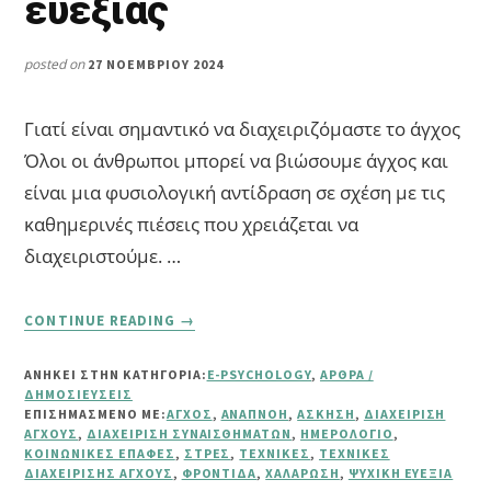
ευεξίας
posted on
27 ΝΟΕΜΒΡΊΟΥ 2024
Γιατί είναι σημαντικό να διαχειριζόμαστε το άγχος
Όλοι οι άνθρωποι μπορεί να βιώσουμε άγχος και
είναι μια φυσιολογική αντίδραση σε σχέση με τις
καθημερινές πιέσεις που χρειάζεται να
διαχειριστούμε. …
ABOUT
CONTINUE READING
→
5
ΑΠΟΤΕΛΕΣΜΑΤΙΚΈΣ
ΑΝΗΚΕΙ ΣΤΗΝ ΚΑΤΗΓΟΡΙΑ:
E-PSYCHOLOGY
,
ΆΡΘΡΑ /
ΤΕΧΝΙΚΈΣ
ΔΗΜΟΣΙΕΎΣΕΙΣ
ΓΙΑ
ΕΠΙΣΗΜΑΣΜΈΝΟ ΜΕ:
ΆΓΧΟΣ
,
ΑΝΑΠΝΟΉ
,
ΆΣΚΗΣΗ
,
ΔΙΑΧΕΊΡΙΣΗ
ΆΜΕΣΗ
ΆΓΧΟΥΣ
,
ΔΙΑΧΕΊΡΙΣΗ ΣΥΝΑΙΣΘΗΜΆΤΩΝ
,
ΗΜΕΡΟΛΌΓΙΟ
,
ΚΟΙΝΩΝΙΚΈΣ ΕΠΑΦΈΣ
,
ΣΤΡΕΣ
,
ΤΕΧΝΙΚΈΣ
,
ΤΕΧΝΙΚΈΣ
ΔΙΑΧΕΊΡΙΣΗ
ΔΙΑΧΕΊΡΙΣΗΣ ΆΓΧΟΥΣ
,
ΦΡΟΝΤΊΔΑ
,
ΧΑΛΆΡΩΣΗ
,
ΨΥΧΙΚΉ ΕΥΕΞΊΑ
ΤΟΥ