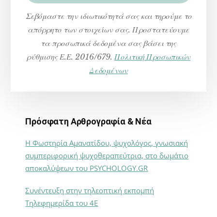
Σεβόμαστε την ιδιωτικότητά σας και τηρούμε το
απόρρητο των στοιχείων σας. Προστατεύουμε
τα προσωπικά δεδομένα σας βάσει της
ρύθμισης Ε.Ε. 2016/679.
Πολιτική Προσωπικών
Δεδομένων
Πρόσφατη Αρθρογραφία & Νέα
Η Φωστηρία Αμανατίδου, ψυχολόγος, γνωσιακή
συμπεριφορική ψυχοθεραπεύτρια, στο δωμάτιο
αποκαλύψεων του PSYCHOLOGY.GR
Συνέντευξη στην τηλεοπτική εκπομπή
Τηλεφημερίδα του 4Ε