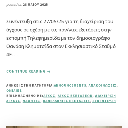
posted on
28 ΜΑΪ́ΟΥ 2025
Συνέντευξη στις 27/05/25 για τη διαχείριση του
άγχους σε σχέση με τις παν/νιες εξετάσεις στην
εκπομπή Τηλεφημερίδα με τον δημοσιογράφο
Θανάση Κληματσίδα στον Εκκλησιαστικό Σταθμό
4Ε. …
ABOUT
CONTINUE READING
→
ΣΥΝΈΝΤΕΥΞΗ
ΣΤΗΝ
ΑΝΗΚΕΙ ΣΤΗΝ ΚΑΤΗΓΟΡΙΑ:
ANNOUNCEMENTS
,
ΑΝΑΚΟΙΝΏΣΕΙΣ
,
ΤΗΛΕΟΠΤΙΚΉ
ΟΜΙΛΊΕΣ
ΕΚΠΟΜΠΉ
ΕΠΙΣΗΜΑΣΜΈΝΟ ΜΕ:
ΆΓΧΟΣ
,
ΆΓΧΟΣ ΕΞΕΤΆΣΕΩΝ
,
ΔΙΑΧΕΊΡΙΣΗ
ΤΗΛΕΦΗΜΕΡΊΔΑ
ΆΓΧΟΥΣ
,
ΜΑΘΗΤΈΣ
,
ΠΑΝΕΛΛΉΝΙΕΣ ΕΞΕΤΆΣΕΙΣ
,
ΣΥΝΈΝΤΕΥΞΗ
ΤΟΥ
4Ε