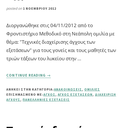
posted on
1 ΝΟΕΜΒΡΊΟΥ 2012
Διοργανώθηκε στις 04/11/2012 από το
Φροντιστήριο Μεθοδικό στη Νεάπολη ομιλία με
θέμα: "Τεχνικές διαχείρισης άγχους των
εξετάσεων" για τους γονείς και τους μαθητές των
τριών τάξεων του λυκείου στην …
ABOUT
CONTINUE READING
→
ΤΕΧΝΙΚΈΣ
ΔΙΑΧΕΊΡΙΣΗΣ
ΑΝΗΚΕΙ ΣΤΗΝ ΚΑΤΗΓΟΡΙΑ:
ΑΝΑΚΟΙΝΏΣΕΙΣ
,
ΟΜΙΛΊΕΣ
ΆΓΧΟΥΣ
ΕΠΙΣΗΜΑΣΜΈΝΟ ΜΕ:
ΆΓΧΟΣ
,
ΆΓΧΟΣ ΕΞΕΤΆΣΕΩΝ
,
ΔΙΑΧΕΊΡΙΣΗ
ΕΞΕΤΆΣΕΩΝ
ΆΓΧΟΥΣ
,
ΠΑΝΕΛΛΉΝΙΕΣ ΕΞΕΤΆΣΕΙΣ