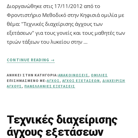
Διοργανώθηκε στις 17/11/2012 από το
Φροντιστήριο Μεθοδικό στην Κηφισιά ομιλία με
θέμα: "Τεχνικές διαχείρισης άγχους των
εξετάσεων" για τους γονείς και τους μαθητές των
τριών τάξεων του λυκείου στην …
ABOUT
CONTINUE READING
→
ΤΕΧΝΙΚΈΣ
ΔΙΑΧΕΊΡΙΣΗΣ
ΑΝΗΚΕΙ ΣΤΗΝ ΚΑΤΗΓΟΡΙΑ:
ΑΝΑΚΟΙΝΏΣΕΙΣ
,
ΟΜΙΛΊΕΣ
ΆΓΧΟΥΣ
ΕΠΙΣΗΜΑΣΜΈΝΟ ΜΕ:
ΆΓΧΟΣ
,
ΆΓΧΟΣ ΕΞΕΤΆΣΕΩΝ
,
ΔΙΑΧΕΊΡΙΣΗ
ΕΞΕΤΆΣΕΩΝ
ΆΓΧΟΥΣ
,
ΠΑΝΕΛΛΉΝΙΕΣ ΕΞΕΤΆΣΕΙΣ
Τεχνικές διαχείρισης
άγχους εξετάσεων