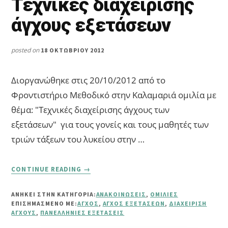
Τεχνικές διαχείρισης
άγχους εξετάσεων
posted on
18 ΟΚΤΩΒΡΊΟΥ 2012
Διοργανώθηκε στις 20/10/2012 από το
Φροντιστήριο Μεθοδικό στην Καλαμαριά ομιλία με
θέμα: "Τεχνικές διαχείρισης άγχους των
εξετάσεων" για τους γονείς και τους μαθητές των
τριών τάξεων του λυκείου στην …
ABOUT
CONTINUE READING
→
ΤΕΧΝΙΚΈΣ
ΔΙΑΧΕΊΡΙΣΗΣ
ΑΝΗΚΕΙ ΣΤΗΝ ΚΑΤΗΓΟΡΙΑ:
ΑΝΑΚΟΙΝΏΣΕΙΣ
,
ΟΜΙΛΊΕΣ
ΆΓΧΟΥΣ
ΕΠΙΣΗΜΑΣΜΈΝΟ ΜΕ:
ΆΓΧΟΣ
,
ΆΓΧΟΣ ΕΞΕΤΆΣΕΩΝ
,
ΔΙΑΧΕΊΡΙΣΗ
ΕΞΕΤΆΣΕΩΝ
ΆΓΧΟΥΣ
,
ΠΑΝΕΛΛΉΝΙΕΣ ΕΞΕΤΆΣΕΙΣ