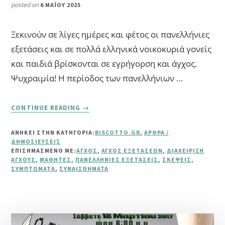
posted on
6 ΜΑΪ́ΟΥ 2025
Ξεκινούν σε λίγες ημέρες και φέτος οι πανελλήνιες
εξετάσεις και σε πολλά ελληνικά νοικοκυριά γονείς
και παιδιά βρίσκονται σε εγρήγορση και άγχος.
Ψυχραιμία! Η περίοδος των πανελλήνιων …
ABOUT
CONTINUE READING
→
ΠΏΣ
ΝΑ
ΑΝΗΚΕΙ ΣΤΗΝ ΚΑΤΗΓΟΡΙΑ:
BISCOTTO.GR
,
ΆΡΘΡΑ /
ΒΟΗΘΉΣΕΤΕ
ΔΗΜΟΣΙΕΎΣΕΙΣ
ΤΟΥΣ
ΕΠΙΣΗΜΑΣΜΈΝΟ ΜΕ:
ΆΓΧΟΣ
,
ΆΓΧΟΣ ΕΞΕΤΆΣΕΩΝ
,
ΔΙΑΧΕΊΡΙΣΗ
ΜΑΘΗΤΈΣ
ΆΓΧΟΥΣ
,
ΜΑΘΗΤΈΣ
,
ΠΑΝΕΛΛΉΝΙΕΣ ΕΞΕΤΆΣΕΙΣ
,
ΣΚΈΨΕΙΣ
,
ΣΥΜΠΤΏΜΑΤΑ
,
ΣΥΝΑΙΣΘΉΜΑΤΑ
ΝΑ
ΔΙΑΧΕΙΡΙΣΤΟΎΝ
ΤΟ
ΆΓΧΟΣ
ΤΩΝ