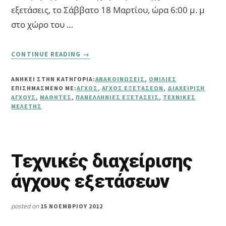
εξετάσεις, το Σάββατο 18 Μαρτίου, ώρα 6:00 μ. μ
στο χώρο του …
ABOUT
CONTINUE READING
→
ΔΙΑΧΕΊΡΙΣΗ
ΆΓΧΟΥΣ
ΑΝΗΚΕΙ ΣΤΗΝ ΚΑΤΗΓΟΡΙΑ:
ΑΝΑΚΟΙΝΏΣΕΙΣ
,
ΟΜΙΛΊΕΣ
ΤΩΝ
ΕΠΙΣΗΜΑΣΜΈΝΟ ΜΕ:
ΆΓΧΟΣ
,
ΆΓΧΟΣ ΕΞΕΤΆΣΕΩΝ
,
ΔΙΑΧΕΊΡΙΣΗ
ΕΞΕΤΆΣΕΩΝ
ΆΓΧΟΥΣ
,
ΜΑΘΗΤΈΣ
,
ΠΑΝΕΛΛΉΝΙΕΣ ΕΞΕΤΆΣΕΙΣ
,
ΤΕΧΝΙΚΈΣ
ΚΑΙ
ΜΕΛΈΤΗΣ
ΤΕΧΝΙΚΈΣ
ΜΕΛΈΤΗΣ
Τεχνικές διαχείρισης
άγχους εξετάσεων
posted on
15 ΝΟΕΜΒΡΊΟΥ 2012