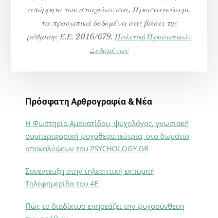
απόρρητο των στοιχείων σας. Προστατεύουμε
τα προσωπικά δεδομένα σας βάσει της
ρύθμισης Ε.Ε. 2016/679.
Πολιτική Προσωπικών
Δεδομένων
Πρόσφατη Αρθρογραφία & Νέα
Η Φωστηρία Αμανατίδου, ψυχολόγος, γνωσιακή
συμπεριφορική ψυχοθεραπεύτρια, στο δωμάτιο
αποκαλύψεων του PSYCHOLOGY.GR
Συνέντευξη στην τηλεοπτική εκπομπή
Τηλεφημερίδα του 4Ε
Πώς το διαδίκτυο επηρεάζει την ψυχοσύνθεση