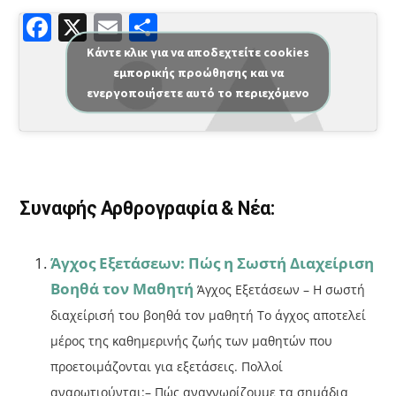
F
X
E
Μ
a
m
οι
Κάντε κλικ για να αποδεχτείτε cookies
εμπορικής προώθησης και να
c
ai
ρ
ενεργοποιήσετε αυτό το περιεχόμενο
e
l
α
b
σ
o
τε
o
ίτ
Συναφής Αρθρογραφία & Νέα:
k
ε
Άγχος Εξετάσεων: Πώς η Σωστή Διαχείριση
Βοηθά τον Μαθητή
Άγχος Εξετάσεων – Η σωστή
διαχείρισή του βοηθά τον μαθητή Το άγχος αποτελεί
μέρος της καθημερινής ζωής των μαθητών που
προετοιμάζονται για εξετάσεις. Πολλοί
αναρωτιούνται:– Πώς αναγνωρίζουμε τα σημάδια