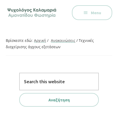
Additional
Skip
Skip
Skip
Ψυχολόγος
to
to
to
menu
Menu
main
primary
footer
στην
content
sidebar
Καλαμαριά,
Θεσσαλονίκη,
ειδικός
Βρίσκεστε εδώ:
Αρχική
/
Ανακοινώσεις
/
Τεχνικές
στη
διαχείρισης άγχους εξετάσεων
Γνωστική
Συμπεριφορική
Θεραπεία.
Ψυχοθεραπεία
Search
μέσω
this
Skype,
website
συνεδρίες
online.