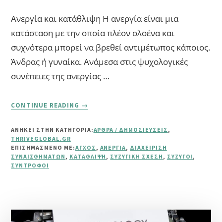
Ανεργία και κατάθλιψη Η ανεργία είναι μια
κατάσταση με την οποία πλέον ολοένα και
συχνότερα μπορεί να βρεθεί αντιμέτωπος κάποιος.
Άνδρας ή γυναίκα. Ανάμεσα στις ψυχολογικές
συνέπειες της ανεργίας …
ABOUT
CONTINUE READING
→
ΠΏΣ
Η
ΑΝΗΚΕΙ ΣΤΗΝ ΚΑΤΗΓΟΡΙΑ:
ΆΡΘΡΑ / ΔΗΜΟΣΙΕΎΣΕΙΣ
,
ΑΝΕΡΓΊΑ
THRIVEGLOBAL.GR
ΕΊΝΑΙ
ΕΠΙΣΗΜΑΣΜΈΝΟ ΜΕ:
ΆΓΧΟΣ
,
ΑΝΕΡΓΊΑ
,
ΔΙΑΧΕΊΡΙΣΗ
ΠΙΟ
ΣΥΝΑΙΣΘΗΜΆΤΩΝ
,
ΚΑΤΆΘΛΙΨΗ
,
ΣΥΖΥΓΙΚΉ ΣΧΈΣΗ
,
ΣΎΖΥΓΟΙ
,
ΣΎΝΤΡΟΦΟΙ
ΕΠΙΒΑΡΥΝΤΙΚΉ
ΓΙΑ
ΤΟΥΣ
ΆΝΔΡΕΣ