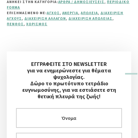
ΑΝΗΚΕΙ ΣΤΗΝ ΚΑΤΗΓΟΡΙΑ:
ΆΡΘΡΑ / ΔΗΜΟΣΙΕΎΣΕΙΣ
,
ΠΕΡΙΟΔΙΚΌ
ΔΥΣΚΟΛΊΕΣ
FORMA
ΓΕΝΝΟΎΝ
ΕΠΙΣΗΜΑΣΜΈΝΟ ΜΕ:
ΆΓΧΟΣ
,
ΑΝΕΡΓΊΑ
,
ΑΠΏΛΕΙΑ
,
ΔΙΑΧΕΊΡΙΣΗ
ΕΥΚΑΙΡΊΕΣ
ΆΓΧΟΥΣ
,
ΔΙΑΧΕΊΡΙΣΗ ΑΛΛΑΓΏΝ
,
ΔΙΑΧΕΊΡΙΣΗ ΑΠΏΛΕΙΑΣ
,
ΠΈΝΘΟΣ
,
ΧΩΡΙΣΜΌΣ
Αρχική
ΕΓΓΡΑΦΕΙΤΕ ΣΤΟ NEWSLETTER
Πλευρική
για να ενημερώνεστε για θέματα
Στήλη
ψυχολογίας.
Δώρο το πρωτότυπο τετράδιο
ευγνωμοσύνης, για να εστιάσετε στη
θετική πλευρά της ζωής!