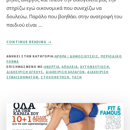
στηρίζω εγώ οικονομικά που συνεχίζω να
δουλεύω. Παρόλο που βοηθάει στην ανατροφή του
παιδιού είναι …
ABOUT
CONTINUE READING
→
ΕΡΩΤΉΣΕΙΣ
ΑΝΑΓΝΩΣΤΏΝ
ΑΝΗΚΕΙ ΣΤΗΝ ΚΑΤΗΓΟΡΙΑ:
ΆΡΘΡΑ / ΔΗΜΟΣΙΕΎΣΕΙΣ
,
ΠΕΡΙΟΔΙΚΌ
ΤΕΎΧΟΥΣ
FORMA
ΟΚΤΩΒΡΊΟΥ
ΕΠΙΣΗΜΑΣΜΈΝΟ ΜΕ:
ΑΝΕΡΓΊΑ
,
ΑΠΏΛΕΙΑ
,
ΑΥΤΟΒΕΛΤΊΩΣΗ
,
(ΑΝΕΡΓΊΑ-
ΔΙΑΧΕΊΡΙΣΗ ΆΓΧΟΥΣ
,
ΔΙΑΧΕΊΡΙΣΗ ΑΛΛΑΓΏΝ
,
ΔΙΑΧΕΊΡΙΣΗ
ΣΥΝΑΙΣΘΗΜΆΤΩΝ
,
ΣΤΟΧΟΘΈΤΗΣΗ
,
ΤΆΞΗ
ΟΡΓΆΝΩΣΗ)