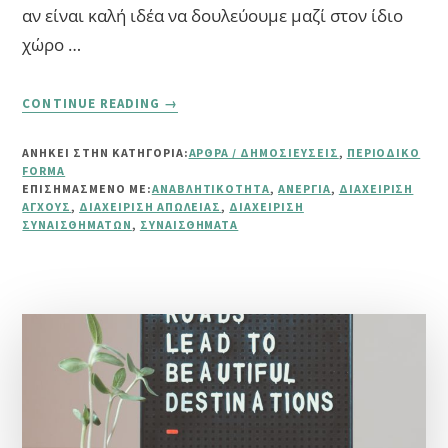
αν είναι καλή ιδέα να δουλεύουμε μαζί στον ίδιο
χώρο …
ABOUT
CONTINUE READING
→
ΕΡΩΤΉΣΕΙΣ
ΑΝΑΓΝΩΣΤΏΝ
ΑΝΗΚΕΙ ΣΤΗΝ ΚΑΤΗΓΟΡΙΑ:
ΆΡΘΡΑ / ΔΗΜΟΣΙΕΎΣΕΙΣ
,
ΠΕΡΙΟΔΙΚΌ
ΤΕΎΧΟΥΣ
FORMA
ΣΕΠΤΕΜΒΡΊΟΥ
ΕΠΙΣΗΜΑΣΜΈΝΟ ΜΕ:
ΑΝΑΒΛΗΤΙΚΌΤΗΤΑ
,
ΑΝΕΡΓΊΑ
,
ΔΙΑΧΕΊΡΙΣΗ
(ΦΙΛΊΑ-
ΆΓΧΟΥΣ
,
ΔΙΑΧΕΊΡΙΣΗ ΑΠΏΛΕΙΑΣ
,
ΔΙΑΧΕΊΡΙΣΗ
ΣΥΝΑΙΣΘΗΜΆΤΩΝ
,
ΣΥΝΑΙΣΘΉΜΑΤΑ
ΑΝΑΒΛΗΤΙΚΌΤΗΤΑ)