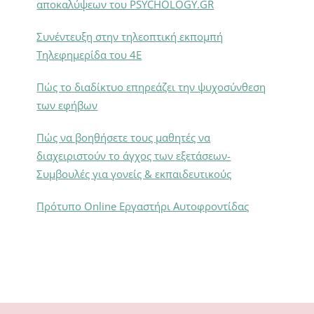
αποκαλύψεων του PSYCHOLOGY.GR
Συνέντευξη στην τηλεοπτική εκπομπή
Τηλεφημερίδα του 4Ε
Πώς το διαδίκτυο επηρεάζει την ψυχοσύνθεση
των εφήβων
Πώς να βοηθήσετε τους μαθητές να
διαχειριστούν το άγχος των εξετάσεων-
Συμβουλές για γονείς & εκπαιδευτικούς
Πρότυπο Online Εργαστήρι Αυτοφροντίδας