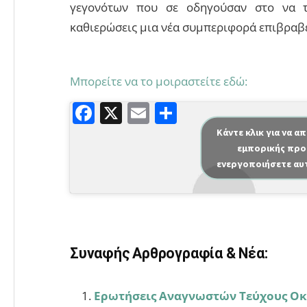
γεγονότων που σε οδηγούσαν στο να τ
καθιερώσεις μια νέα συμπεριφορά επιβραβε
Μπορείτε να το μοιραστείτε εδώ:
F
X
E
Μ
a
m
οι
Κάντε κλικ για να α
εμπορικής προ
c
ai
ρ
ενεργοποιήσετε αυ
e
l
α
b
σ
o
τε
o
ίτ
Συναφής Αρθρογραφία & Νέα:
k
ε
Ερωτήσεις Αναγνωστών Τεύχους Οκ