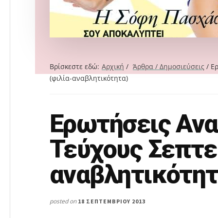
Βρίσκεστε εδώ:
Αρχική
/
Άρθρα / Δημοσιεύσεις
/
Ερ
(φιλία-αναβλητικότητα)
Ερωτήσεις Αν
Search
this
Τεύχους Σεπτε
website
αναβλητικότητ
posted on
18 ΣΕΠΤΕΜΒΡΊΟΥ 2013