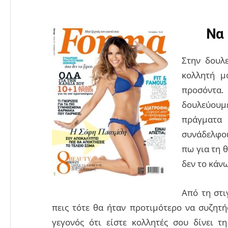
Να 
Στην δουλ
κολλητή μ
προσόντα.
δουλεύουμε
πράγματα 
συνάδελφοι.
πω για τη 
δεν το κάν
Από τη στι
πεις τότε θα ήταν προτιμότερο να συζητήσ
γεγονός ότι είστε κολλητές σου δίνει τη