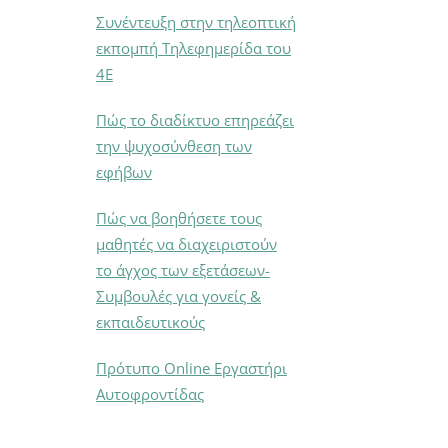
Συνέντευξη στην τηλεοπτική
εκπομπή Τηλεφημερίδα του
4Ε
Πώς το διαδίκτυο επηρεάζει
την ψυχοσύνθεση των
εφήβων
Πώς να βοηθήσετε τους
μαθητές να διαχειριστούν
το άγχος των εξετάσεων-
Συμβουλές για γονείς &
εκπαιδευτικούς
Πρότυπο Online Εργαστήρι
Αυτοφροντίδας