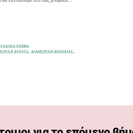
ο θα εστιάσουμε στο πώς μπορούν...
ΡΙΟΔΙΚΌ FORMA
ΧΕΊΡΙΣΗ ΆΓΧΟΥΣ
,
ΔΙΑΧΕΊΡΙΣΗ ΑΠΏΛΕΙΑΣ
,
τοιμοι για το επόμενο βήμ