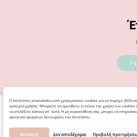
Footer
Έ
Ο χ
Ο Iστότοπος amanatidou.com χρησιμοποιεί cookies για να παρέχει βέλτισ
εμπειρία χρήσης. Μπορείτε να αρνηθείτε εντελώς την χρήση των cookies 
να επιλέξετε κάποια απ' αυτά. Η μη συγκατάθεση σας, μπορεί να επηρεάσει
αρνητικά ορισμένες λειτουργίες του Ιστοτόπου.
Αποδοχή
Δεν αποδέχομαι
Προβολή προτιμήσε
© 2026 · ΦΩΣΤΗΡΊΑ ΑΜΑΝΑΤΊΔΟΥ, ΨΥΧΟΛΌΓΟΣ ΚΑΛΑΜΑΡ