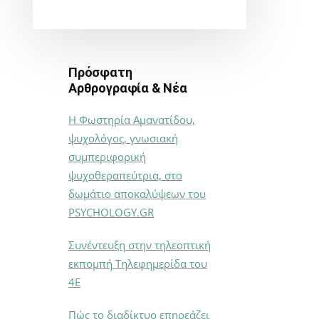
Πρόσφατη
Αρθρογραφία & Νέα
Η Φωστηρία Αμανατίδου,
ψυχολόγος, γνωσιακή
συμπεριφορική
ψυχοθεραπεύτρια, στο
δωμάτιο αποκαλύψεων του
PSYCHOLOGY.GR
Συνέντευξη στην τηλεοπτική
εκπομπή Τηλεφημερίδα του
4Ε
Πώς το διαδίκτυο επηρεάζει