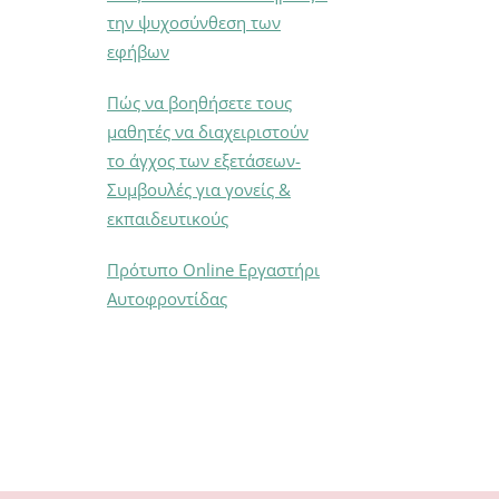
την ψυχοσύνθεση των
εφήβων
Πώς να βοηθήσετε τους
μαθητές να διαχειριστούν
το άγχος των εξετάσεων-
Συμβουλές για γονείς &
εκπαιδευτικούς
Πρότυπο Online Εργαστήρι
Αυτοφροντίδας