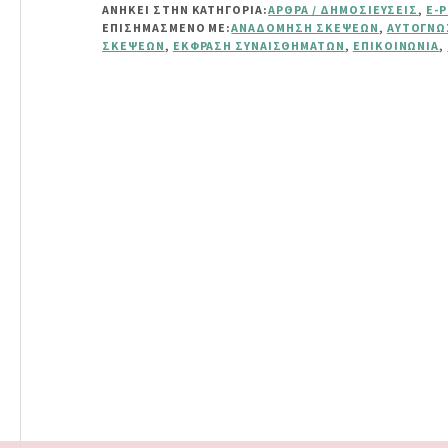
ΑΝΗΚΕΙ ΣΤΗΝ ΚΑΤΗΓΟΡΙΑ:
ΆΡΘΡΑ / ΔΗΜΟΣΙΕΎΣΕΙΣ
,
E-
ΣΚΈΨΕΙΣ
ΕΠΙΣΗΜΑΣΜΈΝΟ ΜΕ:
ΑΝΑΔΌΜΗΣΗ ΣΚΈΨΕΩΝ
,
ΑΥΤΟΓΝΩ
ΕΠΗΡΕΆΖΟΥΝ
ΣΚΈΨΕΩΝ
,
ΈΚΦΡΑΣΗ ΣΥΝΑΙΣΘΗΜΆΤΩΝ
,
ΕΠΙΚΟΙΝΩΝΊΑ
,
ΤΑ
ΣΥΝΑΙΣΘΉΜΑΤΑ