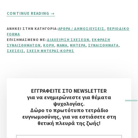
ABOUT
CONTINUE READING
→
ΜΉΠΩΣ
ΓΊΝΕΣΑΙ
ΑΝΗΚΕΙ ΣΤΗΝ ΚΑΤΗΓΟΡΙΑ:
ΆΡΘΡΑ / ΔΗΜΟΣΙΕΎΣΕΙΣ
,
ΠΕΡΙΟΔΙΚΌ
ΊΔΙΑ
FORMA
Η
ΕΠΙΣΗΜΑΣΜΈΝΟ ΜΕ:
ΔΙΑΧΕΊΡΙΣΗ ΣΧΈΣΕΩΝ
,
ΈΚΦΡΑΣΗ
ΜΑΜΆ
ΣΥΝΑΙΣΘΗΜΆΤΩΝ
,
ΚΌΡΗ
,
ΜΑΜΆ
,
ΜΗΤΈΡΑ
,
ΣΥΝΑΙΣΘΉΜΑΤΑ
,
ΣΧΈΣΕΙΣ
,
ΣΧΈΣΗ ΜΗΤΈΡΑΣ-ΚΌΡΗΣ
ΣΟΥ;
Αρχική
ΕΓΓΡΑΦΕΙΤΕ ΣΤΟ NEWSLETTER
Πλευρική
για να ενημερώνεστε για θέματα
Στήλη
ψυχολογίας.
Δώρο το πρωτότυπο τετράδιο
ευγνωμοσύνης, για να εστιάσετε στη
θετική πλευρά της ζωής!