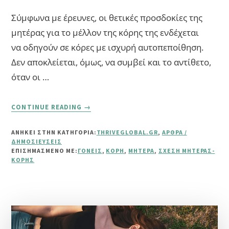
Σύμφωνα με έρευνες, οι θετικές προσδοκίες της
μητέρας για το μέλλον της κόρης της ενδέχεται
να οδηγούν σε κόρες με ισχυρή αυτοπεποίθηση.
Δεν αποκλείεται, όμως, να συμβεί και το αντίθετο,
όταν οι …
ABOUT
CONTINUE READING
→
ΥΓΙΉΣ
ΣΧΈΣΗ
ΑΝΗΚΕΙ ΣΤΗΝ ΚΑΤΗΓΟΡΙΑ:
THRIVEGLOBAL.GR
,
ΆΡΘΡΑ /
ΜΗΤΈΡΑΣ
ΔΗΜΟΣΙΕΎΣΕΙΣ
ΚΌΡΗΣ
ΕΠΙΣΗΜΑΣΜΈΝΟ ΜΕ:
ΓΟΝΕΊΣ
,
ΚΌΡΗ
,
ΜΗΤΈΡΑ
,
ΣΧΈΣΗ ΜΗΤΈΡΑΣ-
ΚΌΡΗΣ