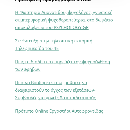
Η Φωστηρία Αμανατίδου, ψυχολόγος, γνωσιακή
συμπεριφορική ψυχοθεραπεύτρια, στο δωμάτιο
αποκαλύψεων του PSYCHOLOGY.GR
Συνέντευξη στην τηλεοπτική εκπομπή
Τηλεφημερίδα του 4Ε
Πώς το διαδίκτυο επηρεάζει την ψυχοσύνθεση
των εφήβων
Πώς να βοηθήσετε τους μαθητές να
διαχειριστούν το άγχος των εξετάσεων-
Συμβουλές για γονείς & εκπαιδευτικούς
Πρότυπο Online Εργαστήρι Αυτοφροντίδας