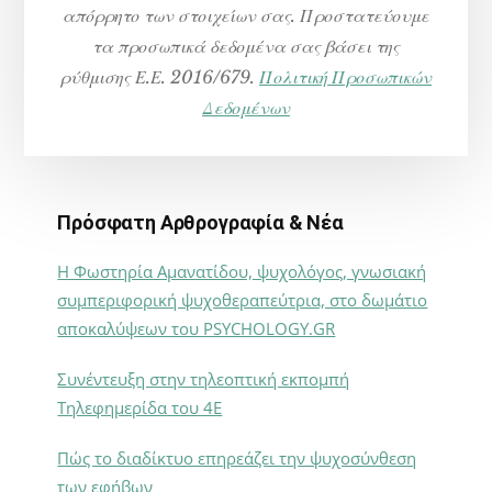
απόρρητο των στοιχείων σας. Προστατεύουμε
τα προσωπικά δεδομένα σας βάσει της
ρύθμισης Ε.Ε. 2016/679.
Πολιτική Προσωπικών
Δεδομένων
Πρόσφατη Αρθρογραφία & Νέα
Η Φωστηρία Αμανατίδου, ψυχολόγος, γνωσιακή
συμπεριφορική ψυχοθεραπεύτρια, στο δωμάτιο
αποκαλύψεων του PSYCHOLOGY.GR
Συνέντευξη στην τηλεοπτική εκπομπή
Τηλεφημερίδα του 4Ε
Πώς το διαδίκτυο επηρεάζει την ψυχοσύνθεση
των εφήβων