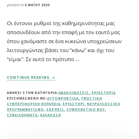
posted on
5 ΜΑΪ́ΟΥ 2025
Οι έντονοι ρυθμοί της καθημερινότητας μας
αποσυνδέουν από την επαφή με τον εαυτό μας
όπου χανόμαστε σε ένα κυκεώνα υποχρεώσεων
λειτουργώντας βάσει του “κάνω” και όχι του
“είμαι”. Σε αυτό το πρότυπο …
ABOUT
CONTINUE READING
→
ΠΡΌΤΥΠΟ
ONLINE
ΑΝΗΚΕΙ ΣΤΗΝ ΚΑΤΗΓΟΡΙΑ:
ΑΝΑΚΟΙΝΏΣΕΙΣ
,
ΕΡΓΑΣΤΉΡΙΑ
ΕΡΓΑΣΤΉΡΙ
ΕΠΙΣΗΜΑΣΜΈΝΟ ΜΕ:
ΑΥΤΟΦΡΟΝΤΊΔΑ
,
ΓΝΩΣΤΙΚΉ
ΑΥΤΟΦΡΟΝΤΊΔΑΣ
ΣΥΜΠΕΡΙΦΟΡΙΚΉ ΘΕΡΑΠΕΊΑ
,
ΕΡΓΑΣΤΉΡΙ
,
ΝΕΥΡΟΓΛΩΣΣΙΚΌ
ΠΡΟΓΡΑΜΜΑΤΙΣΜΌ
,
ΣΚΈΨΕΙΣ
,
ΣΥΜΠΟΝΕΤΙΚΌ ΝΟΥ
,
ΣΥΝΑΙΣΘΉΜΑΤΑ
,
ΧΑΛΆΡΩΣΗ