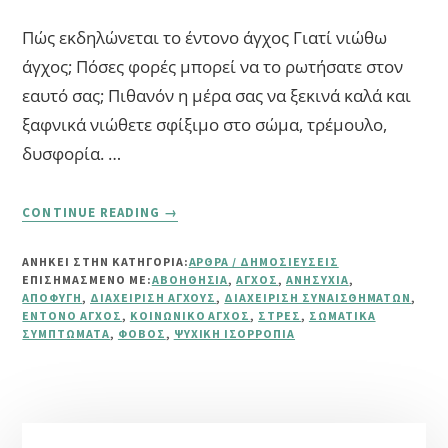
Πώς εκδηλώνεται το έντονο άγχος Γιατί νιώθω
άγχος; Πόσες φορές μπορεί να το ρωτήσατε στον
εαυτό σας; Πιθανόν η μέρα σας να ξεκινά καλά και
ξαφνικά νιώθετε σφίξιμο στο σώμα, τρέμουλο,
δυσφορία. …
ABOUT
CONTINUE READING
→
ΠΏΣ
ΝΑ
ΑΝΗΚΕΙ ΣΤΗΝ ΚΑΤΗΓΟΡΙΑ:
ΆΡΘΡΑ / ΔΗΜΟΣΙΕΎΣΕΙΣ
ΔΙΑΧΕΙΡΙΣΤΕΊΤΕ
ΕΠΙΣΗΜΑΣΜΈΝΟ ΜΕ:
ΑΒΟΗΘΗΣΊΑ
,
ΆΓΧΟΣ
,
ΑΝΗΣΥΧΊΑ
,
ΤΟ
ΑΠΟΦΥΓΉ
,
ΔΙΑΧΕΊΡΙΣΗ ΆΓΧΟΥΣ
,
ΔΙΑΧΕΊΡΙΣΗ ΣΥΝΑΙΣΘΗΜΆΤΩΝ
,
ΈΝΤΟΝΟ
ΈΝΤΟΝΟ ΆΓΧΟΣ
,
ΚΟΙΝΩΝΙΚΌ ΆΓΧΟΣ
,
ΣΤΡΕΣ
,
ΣΩΜΑΤΙΚΆ
ΣΥΜΠΤΏΜΑΤΑ
,
ΦΌΒΟΣ
,
ΨΥΧΙΚΉ ΙΣΟΡΡΟΠΊΑ
ΆΓΧΟΣ
ΣΕ
3
ΑΠΛΆ
ΒΉΜΑΤΑ
Αρχική