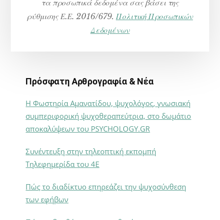
τα προσωπικά δεδομένα σας βάσει της
ρύθμισης Ε.Ε. 2016/679.
Πολιτική Προσωπικών
Δεδομένων
Πρόσφατη Αρθρογραφία & Νέα
Η Φωστηρία Αμανατίδου, ψυχολόγος, γνωσιακή
συμπεριφορική ψυχοθεραπεύτρια, στο δωμάτιο
αποκαλύψεων του PSYCHOLOGY.GR
Συνέντευξη στην τηλεοπτική εκπομπή
Τηλεφημερίδα του 4Ε
Πώς το διαδίκτυο επηρεάζει την ψυχοσύνθεση
των εφήβων