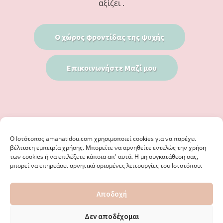
αξίζει .
Ο χώρος φροντίδας της ψυχής
Επικοινωνήστε Μαζί μου
Ο Iστότοπος amanatidou.com χρησιμοποιεί cookies για να παρέχει
βέλτιστη εμπειρία χρήσης. Μπορείτε να αρνηθείτε εντελώς την χρήση
των cookies ή να επιλέξετε κάποια απ' αυτά. Η μη συγκατάθεση σας,
μπορεί να επηρεάσει αρνητικά ορισμένες λειτουργίες του Ιστοτόπου.
© 2026 · ΦΩΣΤΗΡΊΑ ΑΜΑΝΑΤΊΔΟΥ, ΨΥΧΟΛΌΓΟΣ ΚΑΛΑΜΑΡΙΆ
Αποδοχή
ΘΕΣΣΑΛΟΝΊΚΗ - ΕΙΔΙΚΌΣ ΣΤΗ ΓΝΩΣΤΙΚΉ ΣΥΜΠΕΡΙΦΟΡΙΚΉ
ΨΥΧΟΘΕΡΑΠΕΊΑ, ΜΕΤΑΜΟΡΦΏΣΕΩΣ 36 & ΚΟΤΥΏΡΩΝ 38, ΚΑΛΑΜΑΡΙΆ
ΘΕΣΣΑΛΟΝΊΚΗ · ΚΑΤΑΣΚΕΥΉ ΑΠΌ
WEBERIENCE
· ΦΙΛΟΞΕΝΊΑ ΑΠΌ
Δεν αποδέχομαι