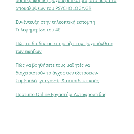
συμπεριφορική ψυχοθεραπεύτρια, στο δωμάτιο
αποκαλύψεων του PSYCHOLOGY.GR
Συνέντευξη στην τηλεοπτική εκπομπή
Τηλεφημερίδα του 4Ε
Πώς το διαδίκτυο επηρεάζει την ψυχοσύνθεση
των εφήβων
Πώς να βοηθήσετε τους μαθητές να
διαχειριστούν το άγχος των εξετάσεων-
Συμβουλές για γονείς & εκπαιδευτικούς
Πρότυπο Online Εργαστήρι Αυτοφροντίδας