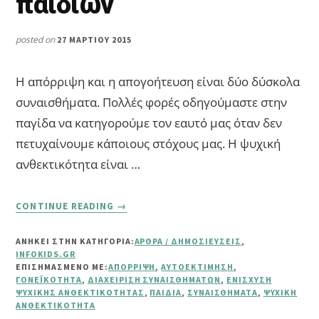
παιδιών
posted on
27 ΜΑΡΤΊΟΥ 2015
Η απόρριψη και η απογοήτευση είναι δύο δύσκολα
συναισθήματα. Πολλές φορές οδηγούμαστε στην
παγίδα να κατηγορούμε τον εαυτό μας όταν δεν
πετυχαίνουμε κάποιους στόχους μας. Η ψυχική
ανθεκτικότητα είναι …
ABOUT
CONTINUE READING
→
5
ΤΡΌΠΟΙ
ΑΝΗΚΕΙ ΣΤΗΝ ΚΑΤΗΓΟΡΙΑ:
ΆΡΘΡΑ / ΔΗΜΟΣΙΕΎΣΕΙΣ
,
ΕΝΊΣΧΥΣΗΣ
INFOKIDS.GR
ΤΗΣ
ΕΠΙΣΗΜΑΣΜΈΝΟ ΜΕ:
ΑΠΌΡΡΙΨΗ
,
ΑΥΤΟΕΚΤΊΜΗΣΗ
,
ΨΥΧΙΚΉΣ
ΓΟΝΕΪΚΌΤΗΤΑ
,
ΔΙΑΧΕΊΡΙΣΗ ΣΥΝΑΙΣΘΗΜΆΤΩΝ
,
ΕΝΊΣΧΥΣΗ
ΨΥΧΙΚΉΣ ΑΝΘΕΚΤΙΚΌΤΗΤΑΣ
,
ΠΑΙΔΙΆ
,
ΣΥΝΑΙΣΘΉΜΑΤΑ
,
ΨΥΧΙΚΉ
ΑΝΘΕΚΤΙΚΌΤΗΤΑΣ
ΑΝΘΕΚΤΙΚΌΤΗΤΑ
ΤΩΝ