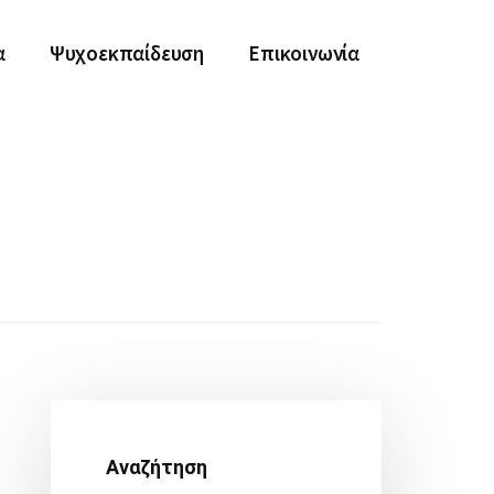
α
Ψυχοεκπαίδευση
Επικοινωνία
Αρχική
Πλευρική
Αναζήτηση