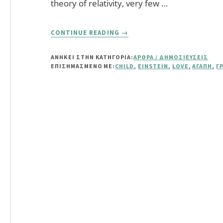
theory of relativity, very few …
ABOUT
CONTINUE READING
→
ΤΟ
ΓΡΆΜΜΑ
ΑΝΗΚΕΙ ΣΤΗΝ ΚΑΤΗΓΟΡΙΑ:
ΆΡΘΡΑ / ΔΗΜΟΣΙΕΎΣΕΙΣ
ΤΟΥ
ΕΠΙΣΗΜΑΣΜΈΝΟ ΜΕ:
CHILD
,
EINSTEIN
,
LOVE
,
ΑΓΆΠΗ
,
Γ
EINSTEIN
ΠΡΟΣ
ΤΗΝ
ΚΌΡΗ
ΤΟΥ
ΓΙΑ
ΤΗΝ
ΑΓΆΠΗ