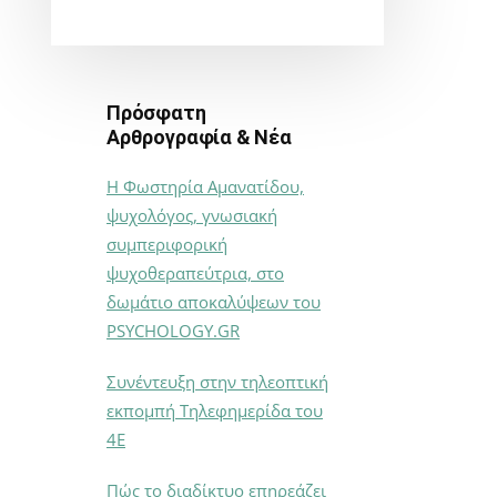
Πρόσφατη
Αρθρογραφία & Νέα
Η Φωστηρία Αμανατίδου,
ψυχολόγος, γνωσιακή
συμπεριφορική
ψυχοθεραπεύτρια, στο
δωμάτιο αποκαλύψεων του
PSYCHOLOGY.GR
Συνέντευξη στην τηλεοπτική
εκπομπή Τηλεφημερίδα του
4Ε
Πώς το διαδίκτυο επηρεάζει