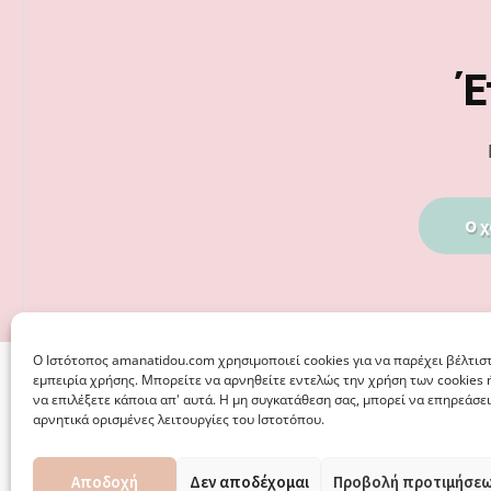
Footer
Έ
Ο χ
Ο Iστότοπος amanatidou.com χρησιμοποιεί cookies για να παρέχει βέλτισ
εμπειρία χρήσης. Μπορείτε να αρνηθείτε εντελώς την χρήση των cookies 
να επιλέξετε κάποια απ' αυτά. Η μη συγκατάθεση σας, μπορεί να επηρεάσει
αρνητικά ορισμένες λειτουργίες του Ιστοτόπου.
Αποδοχή
Δεν αποδέχομαι
Προβολή προτιμήσε
© 2026 · ΦΩΣΤΗΡΊΑ ΑΜΑΝΑΤΊΔΟΥ, ΨΥΧΟΛΌΓΟΣ ΚΑΛΑΜΑΡ