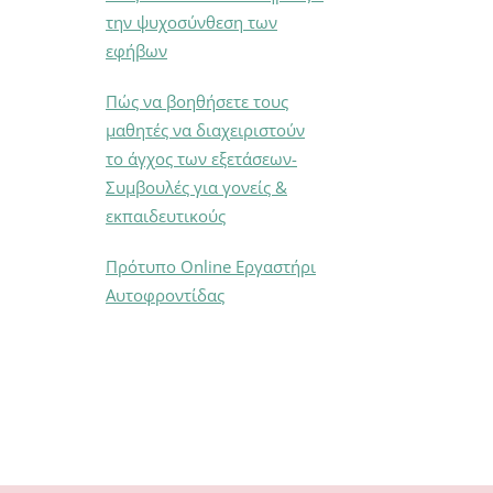
την ψυχοσύνθεση των
εφήβων
Πώς να βοηθήσετε τους
μαθητές να διαχειριστούν
το άγχος των εξετάσεων-
Συμβουλές για γονείς &
εκπαιδευτικούς
Πρότυπο Online Εργαστήρι
Αυτοφροντίδας