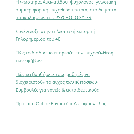
Η Φωστηρία Αμανατίδου, ψυχολόγος, γνωσιακή
συμπεριφορική ψυχοθεραπεύτρια, στο δωμάτιο
αποκαλύψεων του PSYCHOLOGY.GR
Συνέντευξη στην τηλεοπτική εκπομπή
Τηλεφημερίδα του 4Ε
Πώς το διαδίκτυο επηρεάζει την ψυχοσύνθεση
των εφήβων
Πώς να βοηθήσετε τους μαθητές να
διαχειριστούν το άγχος των εξετάσεων-
Συμβουλές για γονείς & εκπαιδευτικούς
Πρότυπο Online Εργαστήρι Αυτοφροντίδας