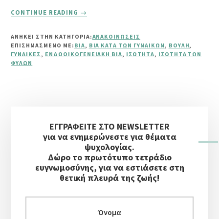
ABOUT
CONTINUE READING
→
“COVID
–
ΑΝΗΚΕΙ ΣΤΗΝ ΚΑΤΗΓΟΡΙΑ:
ΑΝΑΚΟΙΝΏΣΕΙΣ
19
ΕΠΙΣΗΜΑΣΜΈΝΟ ΜΕ:
ΒΊΑ
,
ΒΊΑ ΚΑΤΆ ΤΩΝ ΓΥΝΑΙΚΏΝ
,
ΒΟΥΛΉ
,
ΚΑΙ
ΓΥΝΑΊΚΕΣ
,
ΕΝΔΟΟΙΚΟΓΕΝΕΙΑΚΉ ΒΊΑ
,
ΙΣΌΤΗΤΑ
,
ΙΣΌΤΗΤΑ ΤΩΝ
ΕΝΔΟΟΙΚΟΓΕΝΕΙΑΚΉ
ΦΎΛΩΝ
ΒΊΑ”
Αρχική
ΕΓΓΡΑΦΕΙΤΕ ΣΤΟ NEWSLETTER
Πλευρική
για να ενημερώνεστε για θέματα
Στήλη
ψυχολογίας.
Δώρο το πρωτότυπο τετράδιο
ευγνωμοσύνης, για να εστιάσετε στη
θετική πλευρά της ζωής!