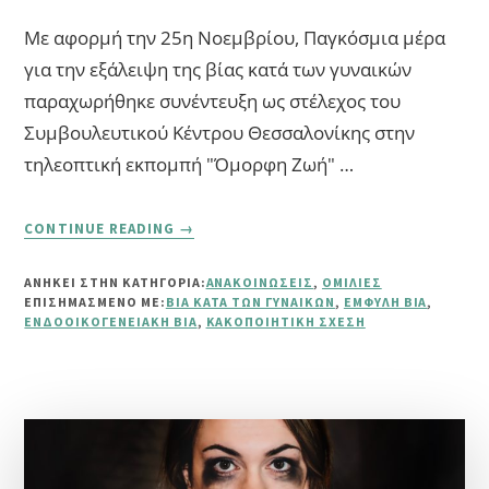
Με αφορμή την 25η Νοεμβρίου, Παγκόσμια μέρα
για την εξάλειψη της βίας κατά των γυναικών
παραχωρήθηκε συνέντευξη ως στέλεχος του
Συμβουλευτικού Κέντρου Θεσσαλονίκης στην
τηλεοπτική εκπομπή "Όμορφη Ζωή" …
ABOUT
CONTINUE READING
→
“ΈΜΦΥΛΗ
ΒΊΑ-
ΑΝΗΚΕΙ ΣΤΗΝ ΚΑΤΗΓΟΡΙΑ:
ΑΝΑΚΟΙΝΏΣΕΙΣ
,
ΟΜΙΛΊΕΣ
ΒΊΑ
ΕΠΙΣΗΜΑΣΜΈΝΟ ΜΕ:
ΒΊΑ ΚΑΤΆ ΤΩΝ ΓΥΝΑΙΚΏΝ
,
ΈΜΦΥΛΗ ΒΊΑ
,
ΚΑΤΆ
ΕΝΔΟΟΙΚΟΓΕΝΕΙΑΚΉ ΒΊΑ
,
ΚΑΚΟΠΟΙΗΤΙΚΉ ΣΧΈΣΗ
ΤΩΝ
ΓΥΝΑΙΚΏΝ”