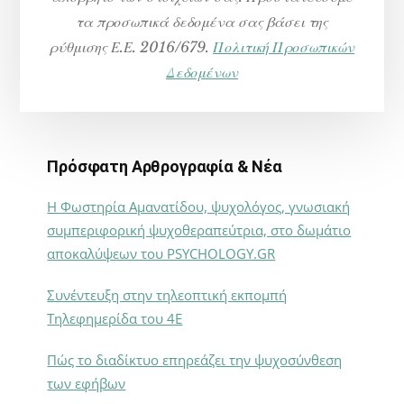
τα προσωπικά δεδομένα σας βάσει της
ρύθμισης Ε.Ε. 2016/679.
Πολιτική Προσωπικών
Δεδομένων
Πρόσφατη Αρθρογραφία & Νέα
Η Φωστηρία Αμανατίδου, ψυχολόγος, γνωσιακή
συμπεριφορική ψυχοθεραπεύτρια, στο δωμάτιο
αποκαλύψεων του PSYCHOLOGY.GR
Συνέντευξη στην τηλεοπτική εκπομπή
Τηλεφημερίδα του 4Ε
Πώς το διαδίκτυο επηρεάζει την ψυχοσύνθεση
των εφήβων