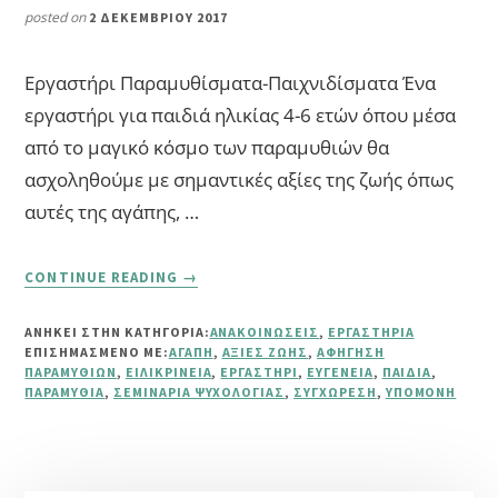
posted on
2 ΔΕΚΕΜΒΡΊΟΥ 2017
Εργαστήρι Παραμυθίσματα-Παιχνιδίσματα Ένα
εργαστήρι για παιδιά ηλικίας 4-6 ετών όπου μέσα
από το μαγικό κόσμο των παραμυθιών θα
ασχοληθούμε με σημαντικές αξίες της ζωής όπως
αυτές της αγάπης, …
ABOUT
CONTINUE READING
→
ΕΡΓΑΣΤΉΡΙ:
“ΠΑΡΑΜΥΘΊΣΜΑΤΑ-
ΑΝΗΚΕΙ ΣΤΗΝ ΚΑΤΗΓΟΡΙΑ:
ΑΝΑΚΟΙΝΏΣΕΙΣ
,
ΕΡΓΑΣΤΉΡΙΑ
ΠΑΙΧΝΙΔΊΣΜΑΤΑ”
ΕΠΙΣΗΜΑΣΜΈΝΟ ΜΕ:
ΑΓΆΠΗ
,
ΑΞΊΕΣ ΖΩΉΣ
,
ΑΦΉΓΗΣΗ
ΠΑΡΑΜΥΘΙΏΝ
,
ΕΙΛΙΚΡΊΝΕΙΑ
,
ΕΡΓΑΣΤΉΡΙ
,
ΕΥΓΈΝΕΙΑ
,
ΠΑΙΔΙΆ
,
ΠΑΡΑΜΎΘΙΑ
,
ΣΕΜΙΝΆΡΙΑ ΨΥΧΟΛΟΓΊΑΣ
,
ΣΥΓΧΏΡΕΣΗ
,
ΥΠΟΜΟΝΉ