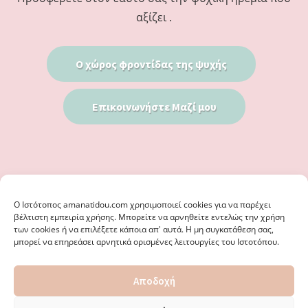
αξίζει .
Ο χώρος φροντίδας της ψυχής
Επικοινωνήστε Μαζί μου
Ο Iστότοπος amanatidou.com χρησιμοποιεί cookies για να παρέχει
βέλτιστη εμπειρία χρήσης. Μπορείτε να αρνηθείτε εντελώς την χρήση
των cookies ή να επιλέξετε κάποια απ' αυτά. Η μη συγκατάθεση σας,
μπορεί να επηρεάσει αρνητικά ορισμένες λειτουργίες του Ιστοτόπου.
© 2026 · ΦΩΣΤΗΡΊΑ ΑΜΑΝΑΤΊΔΟΥ, ΨΥΧΟΛΌΓΟΣ ΚΑΛΑΜΑΡΙΆ
Αποδοχή
ΘΕΣΣΑΛΟΝΊΚΗ - ΕΙΔΙΚΌΣ ΣΤΗ ΓΝΩΣΤΙΚΉ ΣΥΜΠΕΡΙΦΟΡΙΚΉ
ΨΥΧΟΘΕΡΑΠΕΊΑ, ΜΕΤΑΜΟΡΦΏΣΕΩΣ 36 & ΚΟΤΥΏΡΩΝ 38, ΚΑΛΑΜΑΡΙΆ