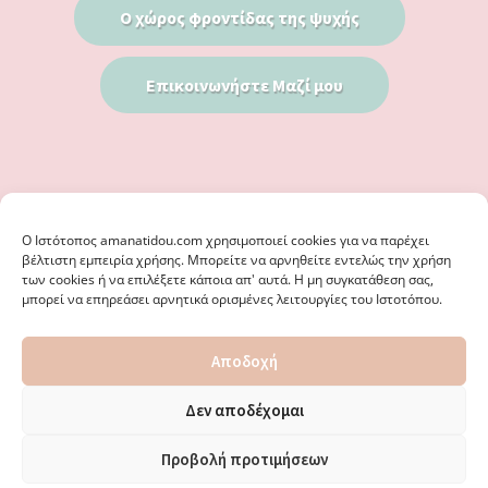
Ο χώρος φροντίδας της ψυχής
Επικοινωνήστε Μαζί μου
Ο Iστότοπος amanatidou.com χρησιμοποιεί cookies για να παρέχει
βέλτιστη εμπειρία χρήσης. Μπορείτε να αρνηθείτε εντελώς την χρήση
των cookies ή να επιλέξετε κάποια απ' αυτά. Η μη συγκατάθεση σας,
μπορεί να επηρεάσει αρνητικά ορισμένες λειτουργίες του Ιστοτόπου.
© 2026 · ΦΩΣΤΗΡΊΑ ΑΜΑΝΑΤΊΔΟΥ, ΨΥΧΟΛΌΓΟΣ ΚΑΛΑΜΑΡΙΆ
Αποδοχή
ΘΕΣΣΑΛΟΝΊΚΗ - ΕΙΔΙΚΌΣ ΣΤΗ ΓΝΩΣΤΙΚΉ ΣΥΜΠΕΡΙΦΟΡΙΚΉ
ΨΥΧΟΘΕΡΑΠΕΊΑ, ΜΕΤΑΜΟΡΦΏΣΕΩΣ 36 & ΚΟΤΥΏΡΩΝ 38, ΚΑΛΑΜΑΡΙΆ
ΘΕΣΣΑΛΟΝΊΚΗ · ΚΑΤΑΣΚΕΥΉ ΑΠΌ
WEBERIENCE
· ΦΙΛΟΞΕΝΊΑ ΑΠΌ
Δεν αποδέχομαι
WPENGINE
·
ΌΡΟΙ ΧΡΉΣΗΣ
·
ΠΟΛΙΤΙΚΉ ΑΠΟΡΡΉΤΟΥ
·
ΠΟΛΙΤΙΚΉ COOKIES
·
ΚΑΜΊΑ ΕΥΘΎΝΗ ΔΕ ΦΈΡΕΙ ΤΟ ΠΑΡΌΝ ΙΣΤΟΛΌΓΙΟ ΓΙΑ ΤΗΝ ΟΡΘΌΤΗΤΑ ΤΩΝ
Προβολή προτιμήσεων
ΔΙΕΥΘΎΝΣΕΩΝ ΚΑΙ ΑΛΛΑΓΏΝ. · ΑΠΑΓΟΡΕΎΕΤΑΙ ΑΥΣΤΗΡΆ Η
ΑΝΑΔΗΜΟΣΊΕΥΣΗ ΠΕΡΙΕΧΟΜΈΝΟΥ ΧΩΡΊΣ ΈΓΓΡΑΦΗ ΆΔΕΙΑ.