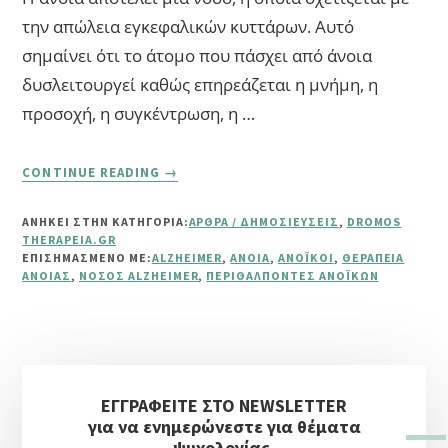
την απώλεια εγκεφαλικών κυττάρων. Αυτό
σημαίνει ότι το άτομο που πάσχει από άνοια
δυσλειτουργεί καθώς επηρεάζεται η μνήμη, η
προσοχή, η συγκέντρωση, η …
ABOUT
CONTINUE READING
→
ΆΝΟΙΑ
ΚΑΙ
ΑΝΗΚΕΙ ΣΤΗΝ ΚΑΤΗΓΟΡΙΑ:
ΆΡΘΡΑ / ΔΗΜΟΣΙΕΎΣΕΙΣ
,
DROMOS
ΝΌΣΟΣ
THERAPEIA.GR
ALZHEIMER
ΕΠΙΣΗΜΑΣΜΈΝΟ ΜΕ:
ALZHEIMER
,
ΆΝΟΙΑ
,
ΑΝΟΪΚΟΊ
,
ΘΕΡΑΠΕΊΑ
ΆΝΟΙΑΣ
,
ΝΌΣΟΣ ALZHEIMER
,
ΠΕΡΙΘΆΛΠΟΝΤΕΣ ΑΝΟΪΚΏΝ
Αρχική
ΕΓΓΡΑΦΕΙΤΕ ΣΤΟ NEWSLETTER
Πλευρική
για να ενημερώνεστε για θέματα
ψυχολογίας.