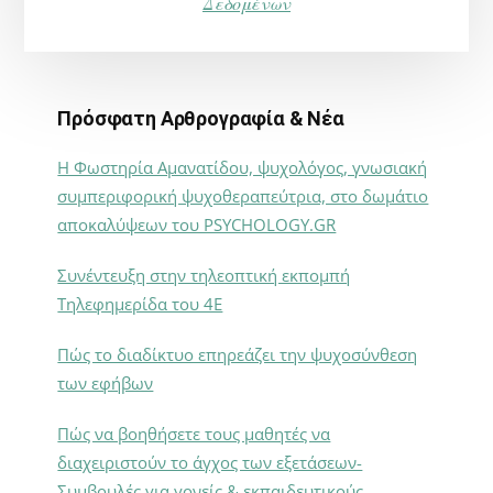
Δεδομένων
Πρόσφατη Αρθρογραφία & Νέα
Η Φωστηρία Αμανατίδου, ψυχολόγος, γνωσιακή
συμπεριφορική ψυχοθεραπεύτρια, στο δωμάτιο
αποκαλύψεων του PSYCHOLOGY.GR
Συνέντευξη στην τηλεοπτική εκπομπή
Τηλεφημερίδα του 4Ε
Πώς το διαδίκτυο επηρεάζει την ψυχοσύνθεση
των εφήβων
Πώς να βοηθήσετε τους μαθητές να
διαχειριστούν το άγχος των εξετάσεων-
Συμβουλές για γονείς & εκπαιδευτικούς