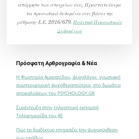
απόρρητο των στοιχείων σας. Προστατεύουμε
τα προσωπικά δεδομένα σας βάσει της
ρύθμισης Ε.Ε. 2016/679.
Πολιτική Προσωπικών
Δεδομένων
Πρόσφατη Αρθρογραφία & Νέα
Η Φωστηρία Αμανατίδου, ψυχολόγος, γνωσιακή
συμπεριφορική ψυχοθεραπεύτρια, στο δωμάτιο
αποκαλύψεων του PSYCHOLOGY.GR
Συνέντευξη στην τηλεοπτική εκπομπή
Τηλεφημερίδα του 4Ε
Πώς το διαδίκτυο επηρεάζει την ψυχοσύνθεση
των εφήβων