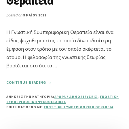
Θεραπεία
posted on
9 ΜΑΪ́ΟΥ 2022
Η Γνωστική Συμπεριφορική Θεραπεία είναι ένα
είδος ψυχοθεραπείας το οποίο δίνει ιδιαίτερη
έμφαση στον τρόπο με τον οποίο σκέφτεται το
άτομο. Η φιλοσοφία της γνωστικής θεωρίας
βασίζεται στο ότι τα …
ABOUT
CONTINUE READING
→
ΤΙ
ΕΊΝΑΙ
ΑΝΗΚΕΙ ΣΤΗΝ ΚΑΤΗΓΟΡΙΑ:
ΆΡΘΡΑ / ΔΗΜΟΣΙΕΎΣΕΙΣ
,
ΓΝΩΣΤΙΚΉ
Η
ΣΥΜΠΕΡΙΦΟΡΙΚΉ ΨΥΧΟΘΕΡΑΠΕΊΑ
ΓΝΩΣΤΙΚΉ
ΕΠΙΣΗΜΑΣΜΈΝΟ ΜΕ:
ΓΝΩΣΤΙΚΉ ΣΥΜΠΕΡΙΦΟΡΙΚΉ ΘΕΡΑΠΕΊΑ
ΣΥΜΠΕΡΙΦΟΡΙΚΉ
ΘΕΡΑΠΕΊΑ