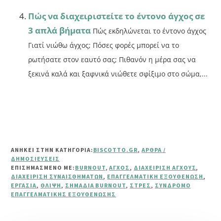
Πώς να διαχειριστείτε το έντονο άγχος σε
3 απλά βήματα
Πώς εκδηλώνεται το έντονο άγχος
Γιατί νιώθω άγχος; Πόσες φορές μπορεί να το
ρωτήσατε στον εαυτό σας; Πιθανόν η μέρα σας να
ξεκινά καλά και ξαφνικά νιώθετε σφίξιμο στο σώμα,...
ΑΝΗΚΕΙ ΣΤΗΝ ΚΑΤΗΓΟΡΙΑ:
BISCOTTO.GR
,
ΆΡΘΡΑ /
ΔΗΜΟΣΙΕΎΣΕΙΣ
ΕΠΙΣΗΜΑΣΜΈΝΟ ΜΕ:
BURNOUT
,
ΆΓΧΟΣ
,
ΔΙΑΧΕΊΡΙΣΗ ΆΓΧΟΥΣ
,
ΔΙΑΧΕΊΡΙΣΗ ΣΥΝΑΙΣΘΗΜΆΤΩΝ
,
ΕΠΑΓΓΕΛΜΑΤΙΚΉ ΕΞΟΥΘΈΝΩΣΗ
,
ΕΡΓΑΣΊΑ
,
ΘΛΊΨΗ
,
ΣΗΜΆΔΙΑ BURNOUT
,
ΣΤΡΕΣ
,
ΣΎΝΔΡΟΜΟ
ΕΠΑΓΓΕΛΜΑΤΙΚΉΣ ΕΞΟΥΘΈΝΩΣΗΣ