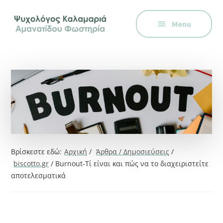
Additional
Skip
Skip
Skip
Ψυχολόγος
to
to
to
menu
Menu
main
primary
footer
στην
content
sidebar
Καλαμαριά,
Θεσσαλονίκη,
ειδικός
στη
Γνωστική
Συμπεριφορική
Θεραπεία.
Ψυχοθεραπεία
Βρίσκεστε εδώ:
Αρχική
/
Άρθρα / Δημοσιεύσεις
/
μέσω
biscotto.gr
/
Burnout-Τί είναι και πώς να το διαχειριστείτε
Skype,
αποτελεσματικά
συνεδρίες
online.