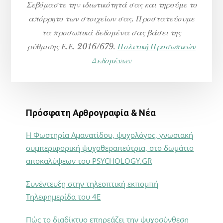
Σεβόμαστε την ιδιωτικότητά σας και τηρούμε το
απόρρητο των στοιχείων σας. Προστατεύουμε
τα προσωπικά δεδομένα σας βάσει της
ρύθμισης Ε.Ε. 2016/679.
Πολιτική Προσωπικών
Δεδομένων
Πρόσφατη Αρθρογραφία & Νέα
Η Φωστηρία Αμανατίδου, ψυχολόγος, γνωσιακή
συμπεριφορική ψυχοθεραπεύτρια, στο δωμάτιο
αποκαλύψεων του PSYCHOLOGY.GR
Συνέντευξη στην τηλεοπτική εκπομπή
Τηλεφημερίδα του 4Ε
Πώς το διαδίκτυο επηρεάζει την ψυχοσύνθεση