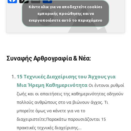
a
m
οι
Κάντε κλικ για να αποδεχτείτε cookies
εμπορικής προώθησης και να
c
ai
ρ
ενεργοποιήσετε αυτό το περιεχόμενο
e
l
α
b
σ
o
τε
o
ίτ
Συναφής Αρθρογραφία & Νέα:
k
ε
15 Τεχνικές Διαχείρισης του Άγχους για
Μια Ήρεμη Καθημερινότητα
Οι έντονοι ρυθμοί
ζωής και οι απαιτήσεις της καθημερινότητας οδηγούν
πολλούς ανθρώπους στο να βιώνουν άγχος. Τι
μπορείτε όμως να κάνετε για να το
διαχειριστείτε;Παρακάτω παρουσιάζονται 15
πρακτικές τεχνικές διαχείρισης...