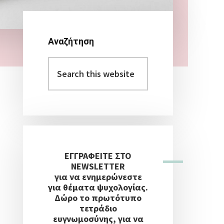
Αναζήτηση
Αρχική
Search
Πλευρική
this
Στήλη
website
ΕΓΓΡΑΦΕΙΤΕ ΣΤΟ
NEWSLETTER
για να ενημερώνεστε
για θέματα ψυχολογίας.
Δώρο το πρωτότυπο
τετράδιο
ευγνωμοσύνης, για να