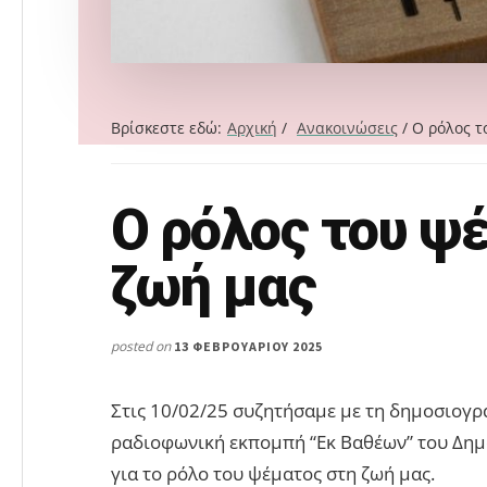
Βρίσκεστε εδώ:
Αρχική
/
Ανακοινώσεις
/
Ο ρόλος τ
Ο ρόλος του ψ
Search
this
ζωή μας
website
posted on
13 ΦΕΒΡΟΥΑΡΊΟΥ 2025
Στις 10/02/25 συζητήσαμε με τη δημοσιογρά
ραδιοφωνική εκπομπή “Εκ Βαθέων” του Δη
για το ρόλο του ψέματος στη ζωή μας.