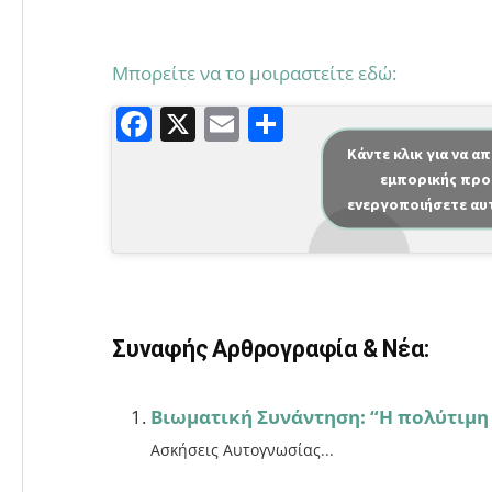
Μπορείτε να το μοιραστείτε εδώ:
F
X
E
Μ
a
m
οι
Κάντε κλικ για να α
εμπορικής προ
c
ai
ρ
ενεργοποιήσετε αυ
e
l
α
b
σ
o
τε
o
ίτ
Συναφής Αρθρογραφία & Νέα:
k
ε
Βιωματική Συνάντηση: “Η πολύτιμη 
Ασκήσεις Αυτογνωσίας...