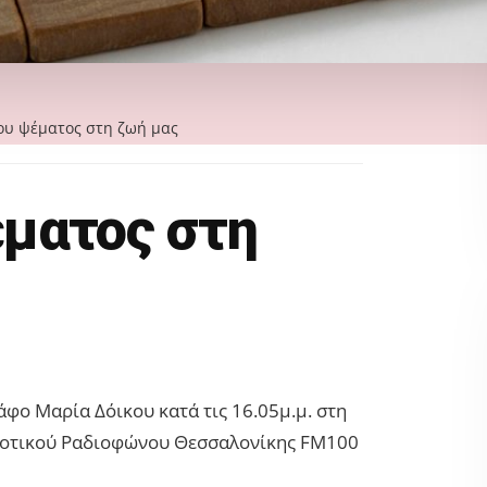
ου ψέματος στη ζωή μας
έματος στη
φο Μαρία Δόικου κατά τις 16.05μ.μ. στη
μοτικού Ραδιοφώνου Θεσσαλονίκης FM100