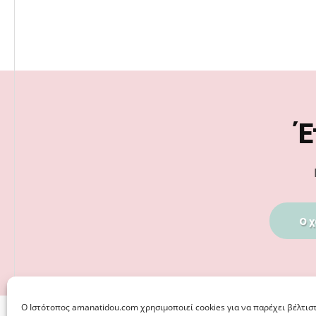
Footer
Έ
Ο χ
Ο Iστότοπος amanatidou.com χρησιμοποιεί cookies για να παρέχει βέλτισ