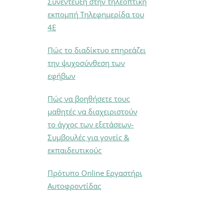
Συνέντευξη στην τηλεοπτική
εκπομπή Τηλεφημερίδα του
4Ε
Πώς το διαδίκτυο επηρεάζει
την ψυχοσύνθεση των
εφήβων
Πώς να βοηθήσετε τους
μαθητές να διαχειριστούν
το άγχος των εξετάσεων-
Συμβουλές για γονείς &
εκπαιδευτικούς
Πρότυπο Online Εργαστήρι
Αυτοφροντίδας