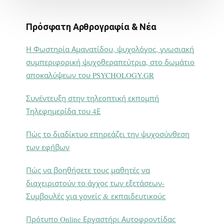
Πρόσφατη Αρθρογραφία & Νέα
Η Φωστηρία Αμανατίδου, ψυχολόγος, γνωσιακή
συμπεριφορική ψυχοθεραπεύτρια, στο δωμάτιο
αποκαλύψεων του PSYCHOLOGY.GR
Συνέντευξη στην τηλεοπτική εκπομπή
Τηλεφημερίδα του 4Ε
Πώς το διαδίκτυο επηρεάζει την ψυχοσύνθεση
των εφήβων
Πώς να βοηθήσετε τους μαθητές να
διαχειριστούν το άγχος των εξετάσεων-
Συμβουλές για γονείς & εκπαιδευτικούς
Πρότυπο Online Εργαστήρι Αυτοφροντίδας