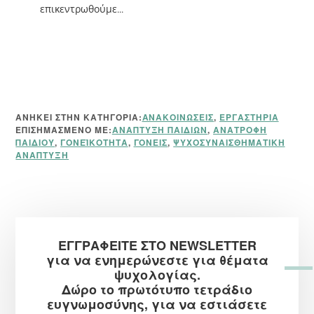
επικεντρωθούμε...
ΑΝΗΚΕΙ ΣΤΗΝ ΚΑΤΗΓΟΡΙΑ:
ΑΝΑΚΟΙΝΏΣΕΙΣ
,
ΕΡΓΑΣΤΉΡΙΑ
ΕΠΙΣΗΜΑΣΜΈΝΟ ΜΕ:
ΑΝΆΠΤΥΞΗ ΠΑΙΔΙΏΝ
,
ΑΝΑΤΡΟΦΉ
ΠΑΙΔΙΟΎ
,
ΓΟΝΕΪΚΌΤΗΤΑ
,
ΓΟΝΕΊΣ
,
ΨΥΧΟΣΥΝΑΙΣΘΗΜΑΤΙΚΉ
ΑΝΆΠΤΥΞΗ
Αρχική
ΕΓΓΡΑΦΕΙΤΕ ΣΤΟ NEWSLETTER
Πλευρική
για να ενημερώνεστε για θέματα
Στήλη
ψυχολογίας.
Δώρο το πρωτότυπο τετράδιο
ευγνωμοσύνης, για να εστιάσετε