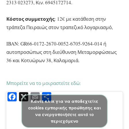
2313 023273, Κιν. 6945172714.
Κόστος συμμετοχής
: 12€ με κατάθεση στην
τράπεζα Πειραιώς στον τραπεζικό λογαριασμό,
IBAN: GR66-0172-2670-0052-6705-9264-014 ή
αυτοπροσώπως στη διεύθυνση Μεταμορφώσεως
36 και Κοτυώρων 38, Καλαμαριά.
Μπορείτε να το μοιραστείτε εδώ:
Fa
X
E
Μ
Κάντε κλικ για να αποδεχτείτε
ce
m
οι
cookies εμπορικής προώθησης και
bo
ail
ρ
να ενεργοποιήσετε αυτό το
ok
α
περιεχόμενο