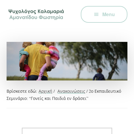
Additional
Skip
Skip
Skip
Ψυχολόγος
to
to
to
menu
Menu
main
primary
footer
στην
content
sidebar
Καλαμαριά,
Θεσσαλονίκη,
ειδικός
στη
Γνωστική
Συμπεριφορική
Θεραπεία.
Ψυχοθεραπεία
Βρίσκεστε εδώ:
Αρχική
/
Ανακοινώσεις
/
2ο Εκπαιδευτικό
μέσω
Σεμινάριο: “Γονείς και Παιδιά εν δράσει”
Skype,
συνεδρίες
online.
Search