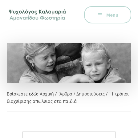
Additional
Skip
Skip
Skip
Ψυχολόγος
to
to
to
menu
Menu
main
primary
footer
στην
content
sidebar
Καλαμαριά,
Θεσσαλονίκη,
ειδικός
στη
Γνωστική
Συμπεριφορική
Θεραπεία.
Ψυχοθεραπεία
Βρίσκεστε εδώ:
Αρχική
/
Άρθρα / Δημοσιεύσεις
/
11 τρόποι
μέσω
διαχείρισης απώλειας στα παιδιά
Skype,
συνεδρίες
online.
Search