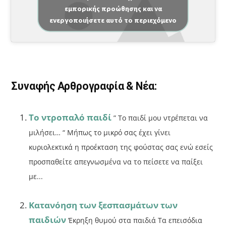
εμπορικής προώθησης και να
c
ai
ρ
ενεργοποιήσετε αυτό το περιεχόμενο
e
l
α
b
σ
o
τε
o
ίτ
Συναφής Αρθρογραφία & Νέα:
k
ε
Το ντροπαλό παιδί
” Το παιδί μου ντρέπεται να
μιλήσει… “ Μήπως το μικρό σας έχει γίνει
κυριολεκτικά η προέκταση της φούστας σας ενώ εσείς
προσπαθείτε απεγνωσμένα να το πείσετε να παίξει
με...
Κατανόηση των ξεσπασμάτων των
παιδιών
Έκρηξη θυμού στα παιδιά Τα επεισόδια