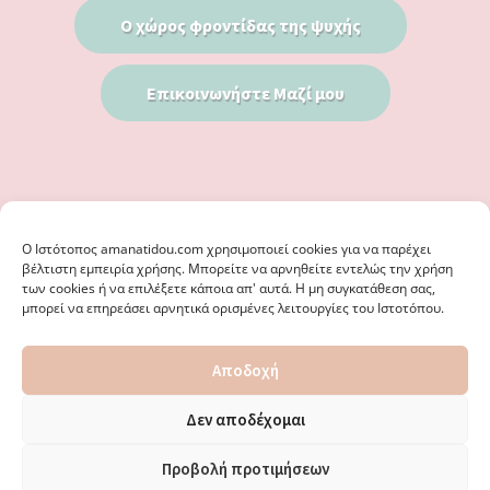
Ο χώρος φροντίδας της ψυχής
Επικοινωνήστε Μαζί μου
Ο Iστότοπος amanatidou.com χρησιμοποιεί cookies για να παρέχει
βέλτιστη εμπειρία χρήσης. Μπορείτε να αρνηθείτε εντελώς την χρήση
των cookies ή να επιλέξετε κάποια απ' αυτά. Η μη συγκατάθεση σας,
μπορεί να επηρεάσει αρνητικά ορισμένες λειτουργίες του Ιστοτόπου.
© 2026 · ΦΩΣΤΗΡΊΑ ΑΜΑΝΑΤΊΔΟΥ, ΨΥΧΟΛΌΓΟΣ ΚΑΛΑΜΑΡΙΆ
Αποδοχή
ΘΕΣΣΑΛΟΝΊΚΗ - ΕΙΔΙΚΌΣ ΣΤΗ ΓΝΩΣΤΙΚΉ ΣΥΜΠΕΡΙΦΟΡΙΚΉ
ΨΥΧΟΘΕΡΑΠΕΊΑ, ΜΕΤΑΜΟΡΦΏΣΕΩΣ 36 & ΚΟΤΥΏΡΩΝ 38, ΚΑΛΑΜΑΡΙΆ
ΘΕΣΣΑΛΟΝΊΚΗ · ΚΑΤΑΣΚΕΥΉ ΑΠΌ
WEBERIENCE
· ΦΙΛΟΞΕΝΊΑ ΑΠΌ
Δεν αποδέχομαι
WPENGINE
·
ΌΡΟΙ ΧΡΉΣΗΣ
·
ΠΟΛΙΤΙΚΉ ΑΠΟΡΡΉΤΟΥ
·
ΠΟΛΙΤΙΚΉ COOKIES
·
ΚΑΜΊΑ ΕΥΘΎΝΗ ΔΕ ΦΈΡΕΙ ΤΟ ΠΑΡΌΝ ΙΣΤΟΛΌΓΙΟ ΓΙΑ ΤΗΝ ΟΡΘΌΤΗΤΑ ΤΩΝ
Προβολή προτιμήσεων
ΔΙΕΥΘΎΝΣΕΩΝ ΚΑΙ ΑΛΛΑΓΏΝ. · ΑΠΑΓΟΡΕΎΕΤΑΙ ΑΥΣΤΗΡΆ Η