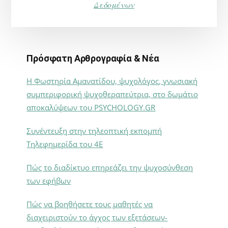
Δεδομένων
Πρόσφατη Αρθρογραφία & Νέα
Η Φωστηρία Αμανατίδου, ψυχολόγος, γνωσιακή
συμπεριφορική ψυχοθεραπεύτρια, στο δωμάτιο
αποκαλύψεων του PSYCHOLOGY.GR
Συνέντευξη στην τηλεοπτική εκπομπή
Τηλεφημερίδα του 4Ε
Πώς το διαδίκτυο επηρεάζει την ψυχοσύνθεση
των εφήβων
Πώς να βοηθήσετε τους μαθητές να
διαχειριστούν το άγχος των εξετάσεων-