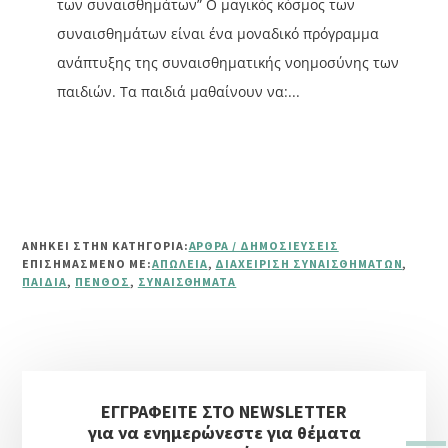
των συναισθημάτων” Ο μαγικός κόσμος των
συναισθημάτων είναι ένα μοναδικό πρόγραμμα
ανάπτυξης της συναισθηματικής νοημοσύνης των
παιδιών. Τα παιδιά μαθαίνουν να:...
ΑΝΗΚΕΙ ΣΤΗΝ ΚΑΤΗΓΟΡΙΑ:
ΆΡΘΡΑ / ΔΗΜΟΣΙΕΎΣΕΙΣ
ΕΠΙΣΗΜΑΣΜΈΝΟ ΜΕ:
ΑΠΏΛΕΙΑ
,
ΔΙΑΧΕΊΡΙΣΗ ΣΥΝΑΙΣΘΗΜΆΤΩΝ
,
ΠΑΙΔΙΆ
,
ΠΈΝΘΟΣ
,
ΣΥΝΑΙΣΘΉΜΑΤΑ
Αρχική
ΕΓΓΡΑΦΕΙΤΕ ΣΤΟ NEWSLETTER
Πλευρική
για να ενημερώνεστε για θέματα