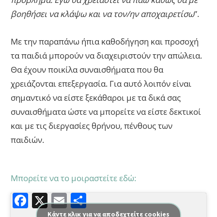
βοηθήσει να κλάψω και να τον/ην αποχαιρετίσω
”.
Με την παραπάνω ήπια καθοδήγηση και προσοχή
τα παιδιά μπορούν να διαχειριστούν την απώλεια.
Θα έχουν ποικίλα συναισθήματα που θα
χρειάζονται επεξεργασία. Για αυτό λοιπόν είναι
σημαντικό να είστε ξεκάθαροι με τα δικά σας
συναισθήματα ώστε να μπορείτε να είστε δεκτικοί
και με τις διεργασίες θρήνου, πένθους των
παιδιών.
Μπορείτε να το μοιραστείτε εδώ:
F
X
E
Μ
a
m
οι
Κάντε κλικ για να αποδεχτείτε cookies