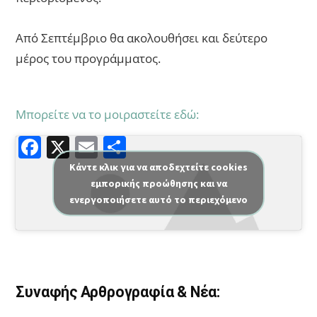
Από Σεπτέμβριο θα ακολουθήσει και δεύτερο
μέρος του προγράμματος.
Μπορείτε να το μοιραστείτε εδώ:
F
X
E
Μ
a
m
οι
Κάντε κλικ για να αποδεχτείτε cookies
εμπορικής προώθησης και να
c
ai
ρ
ενεργοποιήσετε αυτό το περιεχόμενο
e
l
α
b
σ
o
τε
o
ίτ
Συναφής Αρθρογραφία & Νέα:
k
ε