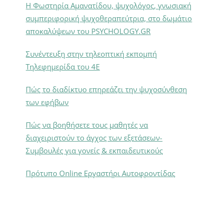
Η Φωστηρία Αμανατίδου, ψυχολόγος, γνωσιακή
συμπεριφορική ψυχοθεραπεύτρια, στο δωμάτιο
αποκαλύψεων του PSYCHOLOGY.GR
Συνέντευξη στην τηλεοπτική εκπομπή
Τηλεφημερίδα του 4Ε
Πώς το διαδίκτυο επηρεάζει την ψυχοσύνθεση
των εφήβων
Πώς να βοηθήσετε τους μαθητές να
διαχειριστούν το άγχος των εξετάσεων-
Συμβουλές για γονείς & εκπαιδευτικούς
Πρότυπο Online Εργαστήρι Αυτοφροντίδας