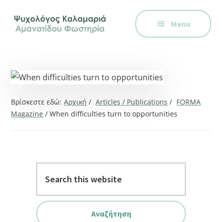
Additional
Skip
Skip
Skip
Ψυχολόγος
to
to
to
menu
Menu
main
primary
footer
στην
content
sidebar
Καλαμαριά,
Θεσσαλονίκη,
ειδικός
στη
Γνωστική
Βρίσκεστε εδώ:
Αρχική
/
Articles / Publications
/
FORMA
Συμπεριφορική
Magazine
/
When difficulties turn to opportunities
Θεραπεία.
Ψυχοθεραπεία
μέσω
Search
Skype,
this
συνεδρίες
website
online.