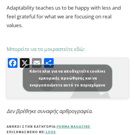
Adaptability teaches us to be happy with less and
feel grateful for what we are focusing on real
values.
Μπορείτε να το μοιραστείτε εδώ:
F
X
E
Μ
a
m
οι
Κάντε κλικ για να αποδεχτείτε cookies
εμπορικής προώθησης και να
c
ai
ρ
ενεργοποιήσετε αυτό το περιεχόμενο
e
l
α
b
σ
o
τε
Δεν βρέθηκε συναφής αρθρογραφία.
o
ίτ
k
ε
ΑΝΗΚΕΙ ΣΤΗΝ ΚΑΤΗΓΟΡΙΑ:
FORMA MAGAZINE
ΕΠΙΣΗΜΑΣΜΈΝΟ ΜΕ:
LOSS