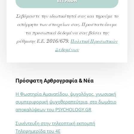
Σεβόμαστε την ιδιωτικότητά σας και τηρούμε το
απόρρητο των στοιχείων σας. Προστατεύουμε
τα προσωπικά δεδομένα σας βάσει της
ρύθμισης Ε.Ε. 2016/679.
Πολιτική Προσωπικών
Δεδομένων
Πρόσφατη Αρθρογραφία & Νέα
Η Φωστηρία Αμανατίδου, ψυχολόγος, γνωσιακή
συμπεριφορική ψυχοθεραπεύτρια, στο δωμάτιο
αποκαλύψεων του PSYCHOLOGY.GR
Συνέντευξη στην τηλεοπτική εκπομπή
Τηλεφημερίδα του 4Ε