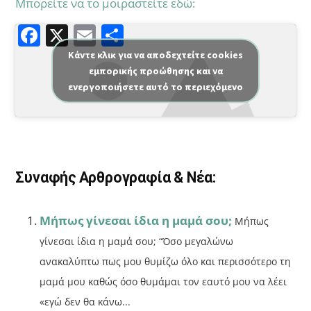
Μπορείτε να το μοιραστείτε εδώ:
F
X
E
Μ
a
m
οι
Κάντε κλικ για να αποδεχτείτε cookies
εμπορικής προώθησης και να
c
ai
ρ
ενεργοποιήσετε αυτό το περιεχόμενο
e
l
α
b
σ
o
τε
o
ίτ
Συναφής Αρθρογραφία & Νέα:
k
ε
Μήπως γίνεσαι ίδια η μαμά σου;
Μήπως
γίνεσαι ίδια η μαμά σου; “Όσο μεγαλώνω
ανακαλύπτω πως μου θυμίζω όλο και περισσότερο τη
μαμά μου καθώς όσο θυμάμαι τον εαυτό μου να λέει
«εγώ δεν θα κάνω...