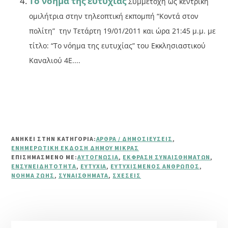
Το νόημα της ευτυχίας
Συμμετοχή ως κεντρική
ομιλήτρια στην τηλεοπτική εκπομπή “Κοντά στον
πολίτη” την Τετάρτη 19/01/2011 και ώρα 21:45 μ.μ. με
τίτλο: “Το νόημα της ευτυχίας” του Εκκλησιαστικού
Καναλιού 4Ε....
ΑΝΗΚΕΙ ΣΤΗΝ ΚΑΤΗΓΟΡΙΑ:
ΆΡΘΡΑ / ΔΗΜΟΣΙΕΎΣΕΙΣ
,
ΕΝΗΜΕΡΩΤΙΚΉ ΈΚΔΟΣΗ ΔΉΜΟΥ ΜΊΚΡΑΣ
ΕΠΙΣΗΜΑΣΜΈΝΟ ΜΕ:
ΑΥΤΟΓΝΩΣΊΑ
,
ΈΚΦΡΑΣΗ ΣΥΝΑΙΣΘΗΜΆΤΩΝ
,
ΕΝΣΥΝΕΙΔΗΤΌΤΗΤΑ
,
ΕΥΤΥΧΊΑ
,
ΕΥΤΥΧΙΣΜΈΝΟΣ ΆΝΘΡΩΠΟΣ
,
ΝΌΗΜΑ ΖΩΉΣ
,
ΣΥΝΑΙΣΘΉΜΑΤΑ
,
ΣΧΈΣΕΙΣ