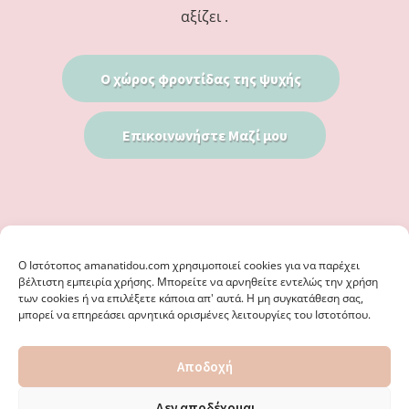
αξίζει .
Ο χώρος φροντίδας της ψυχής
Επικοινωνήστε Μαζί μου
Ο Iστότοπος amanatidou.com χρησιμοποιεί cookies για να παρέχει
βέλτιστη εμπειρία χρήσης. Μπορείτε να αρνηθείτε εντελώς την χρήση
των cookies ή να επιλέξετε κάποια απ' αυτά. Η μη συγκατάθεση σας,
μπορεί να επηρεάσει αρνητικά ορισμένες λειτουργίες του Ιστοτόπου.
© 2026 · ΦΩΣΤΗΡΊΑ ΑΜΑΝΑΤΊΔΟΥ, ΨΥΧΟΛΌΓΟΣ ΚΑΛΑΜΑΡΙΆ
Αποδοχή
ΘΕΣΣΑΛΟΝΊΚΗ - ΕΙΔΙΚΌΣ ΣΤΗ ΓΝΩΣΤΙΚΉ ΣΥΜΠΕΡΙΦΟΡΙΚΉ
ΨΥΧΟΘΕΡΑΠΕΊΑ, ΜΕΤΑΜΟΡΦΏΣΕΩΣ 36 & ΚΟΤΥΏΡΩΝ 38, ΚΑΛΑΜΑΡΙΆ
ΘΕΣΣΑΛΟΝΊΚΗ · ΚΑΤΑΣΚΕΥΉ ΑΠΌ
WEBERIENCE
· ΦΙΛΟΞΕΝΊΑ ΑΠΌ
Δεν αποδέχομαι