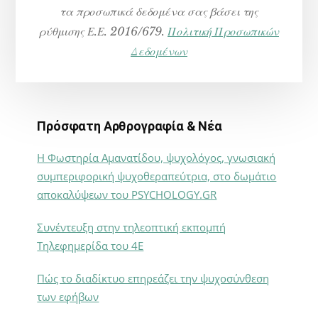
τα προσωπικά δεδομένα σας βάσει της
ρύθμισης Ε.Ε. 2016/679.
Πολιτική Προσωπικών
Δεδομένων
Πρόσφατη Αρθρογραφία & Νέα
Η Φωστηρία Αμανατίδου, ψυχολόγος, γνωσιακή
συμπεριφορική ψυχοθεραπεύτρια, στο δωμάτιο
αποκαλύψεων του PSYCHOLOGY.GR
Συνέντευξη στην τηλεοπτική εκπομπή
Τηλεφημερίδα του 4Ε
Πώς το διαδίκτυο επηρεάζει την ψυχοσύνθεση
των εφήβων