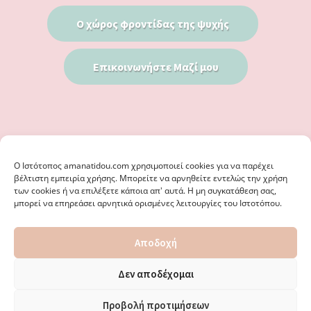
Ο χώρος φροντίδας της ψυχής
Επικοινωνήστε Μαζί μου
Ο Iστότοπος amanatidou.com χρησιμοποιεί cookies για να παρέχει
βέλτιστη εμπειρία χρήσης. Μπορείτε να αρνηθείτε εντελώς την χρήση
των cookies ή να επιλέξετε κάποια απ' αυτά. Η μη συγκατάθεση σας,
μπορεί να επηρεάσει αρνητικά ορισμένες λειτουργίες του Ιστοτόπου.
© 2026 · ΦΩΣΤΗΡΊΑ ΑΜΑΝΑΤΊΔΟΥ, ΨΥΧΟΛΌΓΟΣ ΚΑΛΑΜΑΡΙΆ
Αποδοχή
ΘΕΣΣΑΛΟΝΊΚΗ - ΕΙΔΙΚΌΣ ΣΤΗ ΓΝΩΣΤΙΚΉ ΣΥΜΠΕΡΙΦΟΡΙΚΉ
ΨΥΧΟΘΕΡΑΠΕΊΑ, ΜΕΤΑΜΟΡΦΏΣΕΩΣ 36 & ΚΟΤΥΏΡΩΝ 38, ΚΑΛΑΜΑΡΙΆ
ΘΕΣΣΑΛΟΝΊΚΗ · ΚΑΤΑΣΚΕΥΉ ΑΠΌ
WEBERIENCE
· ΦΙΛΟΞΕΝΊΑ ΑΠΌ
Δεν αποδέχομαι
WPENGINE
·
ΌΡΟΙ ΧΡΉΣΗΣ
·
ΠΟΛΙΤΙΚΉ ΑΠΟΡΡΉΤΟΥ
·
ΠΟΛΙΤΙΚΉ COOKIES
·
ΚΑΜΊΑ ΕΥΘΎΝΗ ΔΕ ΦΈΡΕΙ ΤΟ ΠΑΡΌΝ ΙΣΤΟΛΌΓΙΟ ΓΙΑ ΤΗΝ ΟΡΘΌΤΗΤΑ ΤΩΝ
Προβολή προτιμήσεων
ΔΙΕΥΘΎΝΣΕΩΝ ΚΑΙ ΑΛΛΑΓΏΝ. · ΑΠΑΓΟΡΕΎΕΤΑΙ ΑΥΣΤΗΡΆ Η