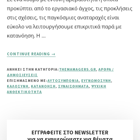
προκύπτει από το εργασιακό άγχος, τις προκλήσεις
στις σχέσεις, τις παγκόσμιες αναταραχές είναι
εύκολο να λειτουργήσουμε επικριτικά παρά με
κατανόηση. Η …
ABOUT
CONTINUE READING
→
ΠΡΑΚΤΙΚΆ
ΒΉΜΑΤΑ
ΑΝΗΚΕΙ ΣΤΗΝ ΚΑΤΗΓΟΡΙΑ:
THEMAMAGERS.GR
,
ΆΡΘΡΑ /
ΑΥΤΟΣΥΜΠΌΝΙΑΣ
ΔΗΜΟΣΙΕΎΣΕΙΣ
ΕΠΙΣΗΜΑΣΜΈΝΟ ΜΕ:
ΑΥΤΟΣΥΜΠΌΝΙΑ
,
ΕΥΓΝΩΜΟΣΎΝΗ
,
ΚΑΛΟΣΎΝΗ
,
ΚΑΤΑΝΌΗΣΗ
,
ΣΥΝΑΙΣΘΉΜΑΤΑ
,
ΨΥΧΙΚΉ
ΑΝΘΕΚΤΙΚΌΤΗΤΑ
Αρχική
ΕΓΓΡΑΦΕΙΤΕ ΣΤΟ NEWSLETTER
Πλευρική
για να ενημερώνεστε για θέματα