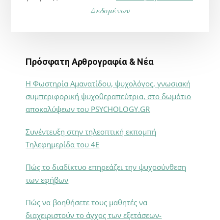
Δεδομένων
Πρόσφατη Αρθρογραφία & Νέα
Η Φωστηρία Αμανατίδου, ψυχολόγος, γνωσιακή
συμπεριφορική ψυχοθεραπεύτρια, στο δωμάτιο
αποκαλύψεων του PSYCHOLOGY.GR
Συνέντευξη στην τηλεοπτική εκπομπή
Τηλεφημερίδα του 4Ε
Πώς το διαδίκτυο επηρεάζει την ψυχοσύνθεση
των εφήβων
Πώς να βοηθήσετε τους μαθητές να
διαχειριστούν το άγχος των εξετάσεων-