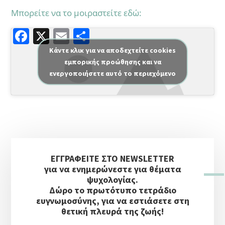
Μπορείτε να το μοιραστείτε εδώ:
F
X
E
Μ
a
m
οι
Κάντε κλικ για να αποδεχτείτε cookies
εμπορικής προώθησης και να
c
ai
ρ
ενεργοποιήσετε αυτό το περιεχόμενο
e
l
α
b
σ
o
τε
o
ίτ
Αρχική
k
ε
ΕΓΓΡΑΦΕΙΤΕ ΣΤΟ NEWSLETTER
Πλευρική
για να ενημερώνεστε για θέματα
Στήλη
ψυχολογίας.
Δώρο το πρωτότυπο τετράδιο
ευγνωμοσύνης, για να εστιάσετε στη
θετική πλευρά της ζωής!