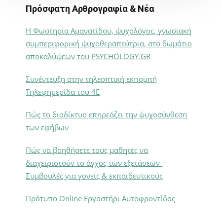
Πρόσφατη Αρθρογραφία & Νέα
Η Φωστηρία Αμανατίδου, ψυχολόγος, γνωσιακή
συμπεριφορική ψυχοθεραπεύτρια, στο δωμάτιο
αποκαλύψεων του PSYCHOLOGY.GR
Συνέντευξη στην τηλεοπτική εκπομπή
Τηλεφημερίδα του 4Ε
Πώς το διαδίκτυο επηρεάζει την ψυχοσύνθεση
των εφήβων
Πώς να βοηθήσετε τους μαθητές να
διαχειριστούν το άγχος των εξετάσεων-
Συμβουλές για γονείς & εκπαιδευτικούς
Πρότυπο Online Εργαστήρι Αυτοφροντίδας