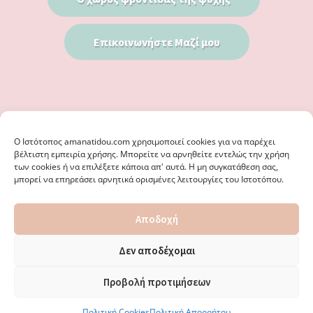
Επικοινωνήστε Μαζί μου
Ο Iστότοπος amanatidou.com χρησιμοποιεί cookies για να παρέχει
βέλτιστη εμπειρία χρήσης. Μπορείτε να αρνηθείτε εντελώς την χρήση
των cookies ή να επιλέξετε κάποια απ' αυτά. Η μη συγκατάθεση σας,
μπορεί να επηρεάσει αρνητικά ορισμένες λειτουργίες του Ιστοτόπου.
© 2026 · ΦΩΣΤΗΡΊΑ ΑΜΑΝΑΤΊΔΟΥ, ΨΥΧΟΛΌΓΟΣ ΚΑΛΑΜΑΡΙΆ
Αποδοχή
ΘΕΣΣΑΛΟΝΊΚΗ - ΕΙΔΙΚΌΣ ΣΤΗ ΓΝΩΣΤΙΚΉ ΣΥΜΠΕΡΙΦΟΡΙΚΉ
ΨΥΧΟΘΕΡΑΠΕΊΑ, ΜΕΤΑΜΟΡΦΏΣΕΩΣ 36 & ΚΟΤΥΏΡΩΝ 38, ΚΑΛΑΜΑΡΙΆ
ΘΕΣΣΑΛΟΝΊΚΗ · ΚΑΤΑΣΚΕΥΉ ΑΠΌ
WEBERIENCE
· ΦΙΛΟΞΕΝΊΑ ΑΠΌ
Δεν αποδέχομαι
WPENGINE
·
ΌΡΟΙ ΧΡΉΣΗΣ
·
ΠΟΛΙΤΙΚΉ ΑΠΟΡΡΉΤΟΥ
·
ΠΟΛΙΤΙΚΉ COOKIES
·
ΚΑΜΊΑ ΕΥΘΎΝΗ ΔΕ ΦΈΡΕΙ ΤΟ ΠΑΡΌΝ ΙΣΤΟΛΌΓΙΟ ΓΙΑ ΤΗΝ ΟΡΘΌΤΗΤΑ ΤΩΝ
Προβολή προτιμήσεων
ΔΙΕΥΘΎΝΣΕΩΝ ΚΑΙ ΑΛΛΑΓΏΝ. · ΑΠΑΓΟΡΕΎΕΤΑΙ ΑΥΣΤΗΡΆ Η
ΑΝΑΔΗΜΟΣΊΕΥΣΗ ΠΕΡΙΕΧΟΜΈΝΟΥ ΧΩΡΊΣ ΈΓΓΡΑΦΗ ΆΔΕΙΑ.
Πολιτική Cookies
Πολιτική Απορρήτου