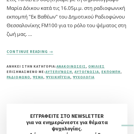
Μαρία Δόικου κατά τις 16.05μ.μ. στη ραδιοφωνική
εκπομπή "Εκ Βαθέων" του Δημοτικού Ραδιοφώνου
Θεσσαλονίκης FM100 για το ρόλο του ψέματος στη
ζωή μας. …
ABOUT
CONTINUE READING
→
Ο
ΡΌΛΟΣ
ΑΝΗΚΕΙ ΣΤΗΝ ΚΑΤΗΓΟΡΙΑ:
ΑΝΑΚΟΙΝΏΣΕΙΣ
,
ΟΜΙΛΊΕΣ
ΤΟΥ
ΕΠΙΣΗΜΑΣΜΈΝΟ ΜΕ:
ΑΥΤΕΠΊΓΝΩΣΗ
,
ΑΥΤΟΓΝΩΣΊΑ
,
ΕΚΠΟΜΠΉ
,
ΨΈΜΑΤΟΣ
ΡΑΔΙΌΦΩΝΟ
,
ΨΈΜΑ
,
ΨΥΧΙΚΉΥΓΕΊΑ
,
ΨΥΧΟΛΟΓΊΑ
ΣΤΗ
ΖΩΉ
ΜΑΣ
Αρχική
ΕΓΓΡΑΦΕΙΤΕ ΣΤΟ NEWSLETTER
Πλευρική
για να ενημερώνεστε για θέματα
Στήλη
ψυχολογίας.