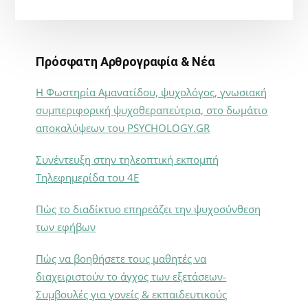
Πρόσφατη Αρθρογραφία & Νέα
Η Φωστηρία Αμανατίδου, ψυχολόγος, γνωσιακή
συμπεριφορική ψυχοθεραπεύτρια, στο δωμάτιο
αποκαλύψεων του PSYCHOLOGY.GR
Συνέντευξη στην τηλεοπτική εκπομπή
Τηλεφημερίδα του 4Ε
Πώς το διαδίκτυο επηρεάζει την ψυχοσύνθεση
των εφήβων
Πώς να βοηθήσετε τους μαθητές να
διαχειριστούν το άγχος των εξετάσεων-
Συμβουλές για γονείς & εκπαιδευτικούς