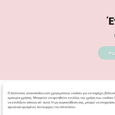
Footer
Έ
Ο χ
Ο Iστότοπος amanatidou.com χρησιμοποιεί cookies για να παρέχει βέλτισ
εμπειρία χρήσης. Μπορείτε να αρνηθείτε εντελώς την χρήση των cookies 
να επιλέξετε κάποια απ' αυτά. Η μη συγκατάθεση σας, μπορεί να επηρεάσει
αρνητικά ορισμένες λειτουργίες του Ιστοτόπου.
© 2026 · ΦΩΣΤΗΡΊΑ ΑΜΑΝΑΤΊΔΟΥ, ΨΥΧΟΛΌΓΟΣ ΚΑΛΑΜΑΡ