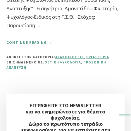
Ανάπτυξης” Εισηγήτρια: Αμανατίδου Φωστηρία,
Ψυχολόγος-Ειδικός στη Γ.Σ.Θ. Στόχος:
Παρουσίαση …
ABOUT
CONTINUE READING
→
ΕΚΠΑΙΔΕΥΤΙΚΌ
ΕΡΓΑΣΤΉΡΙΟ:
ΑΝΗΚΕΙ ΣΤΗΝ ΚΑΤΗΓΟΡΙΑ:
ΑΝΑΚΟΙΝΏΣΕΙΣ
,
ΕΡΓΑΣΤΉΡΙΑ
“ΕΦΑΡΜΟΓΈΣ
ΕΠΙΣΗΜΑΣΜΈΝΟ ΜΕ:
ΘΕΤΙΚΉ ΨΥΧΟΛΟΓΊΑ
,
ΠΡΟΣΩΠΙΚΉ
ΤΗΣ
ΑΝΆΠΤΥΞΗ
ΘΕΤΙΚΉΣ
ΨΥΧΟΛΟΓΊΑΣ
ΣΕ
ΕΠΊΠΕΔΟ
Αρχική
ΠΡΟΣΩΠΙΚΉΣ
ΕΓΓΡΑΦΕΙΤΕ ΣΤΟ NEWSLETTER
ΑΝΆΠΤΥΞΗΣ”
Πλευρική
για να ενημερώνεστε για θέματα
Στήλη
ψυχολογίας.
Δώρο το πρωτότυπο τετράδιο
ευγνωμοσύνης, για να εστιάσετε στη