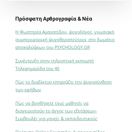
Πρόσφατη Αρθρογραφία & Νέα
Η Φωστηρία Αμανατίδου, ψυχολόγος, γνωσιακή
συμπεριφορική ψυχοθεραπεύτρια, στο δωμάτιο
αποκαλύψεων του PSYCHOLOGY.GR
Συνέντευξη στην τηλεοπτική εκπομπή
Τηλεφημερίδα του 4Ε
Πώς το διαδίκτυο επηρεάζει την ψυχοσύνθεση
των εφήβων
Πώς να βοηθήσετε τους μαθητές να
διαχειριστούν το άγχος των εξετάσεων-
Συμβουλές για γονείς & εκπαιδευτικούς
Πρότυπο Online Εργαστήρι Αυτοφροντίδας