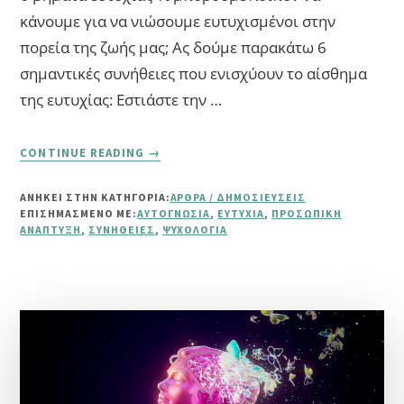
κάνουμε για να νιώσουμε ευτυχισμένοι στην
πορεία της ζωής μας; Ας δούμε παρακάτω 6
σημαντικές συνήθειες που ενισχύουν το αίσθημα
της ευτυχίας: Εστιάστε την …
ABOUT
CONTINUE READING
→
6
ΒΉΜΑΤΑ
ΑΝΗΚΕΙ ΣΤΗΝ ΚΑΤΗΓΟΡΙΑ:
ΆΡΘΡΑ / ΔΗΜΟΣΙΕΎΣΕΙΣ
ΕΥΤΥΧΊΑΣ
ΕΠΙΣΗΜΑΣΜΈΝΟ ΜΕ:
ΑΥΤΟΓΝΩΣΊΑ
,
ΕΥΤΥΧΊΑ
,
ΠΡΟΣΩΠΙΚΉ
ΑΝΆΠΤΥΞΗ
,
ΣΥΝΉΘΕΙΕΣ
,
ΨΥΧΟΛΟΓΊΑ