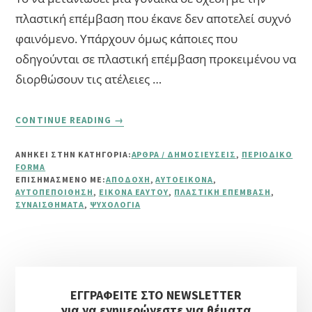
πλαστική επέμβαση που έκανε δεν αποτελεί συχνό
φαινόμενο. Υπάρχουν όμως κάποιες που
οδηγούνται σε πλαστική επέμβαση προκειμένου να
διορθώσουν τις ατέλειες …
ABOUT
CONTINUE READING
→
ΠΛΑΣΤΙΚΉ
ΕΠΈΜΒΑΣΗ.
ΑΝΗΚΕΙ ΣΤΗΝ ΚΑΤΗΓΟΡΙΑ:
ΆΡΘΡΑ / ΔΗΜΟΣΙΕΎΣΕΙΣ
,
ΠΕΡΙΟΔΙΚΌ
ΚΑΙ
FORMA
ΑΝ
ΕΠΙΣΗΜΑΣΜΈΝΟ ΜΕ:
ΑΠΟΔΟΧΉ
,
ΑΥΤΟΕΙΚΌΝΑ
,
ΤΟ
ΑΥΤΟΠΕΠΟΊΘΗΣΗ
,
ΕΙΚΌΝΑ ΕΑΥΤΟΎ
,
ΠΛΑΣΤΙΚΉ ΕΠΈΜΒΑΣΗ
,
ΣΥΝΑΙΣΘΉΜΑΤΑ
,
ΨΥΧΟΛΟΓΊΑ
ΜΕΤΑΝΙΏΣΩ;
Αρχική
ΕΓΓΡΑΦΕΙΤΕ ΣΤΟ NEWSLETTER
Πλευρική
για να ενημερώνεστε για θέματα