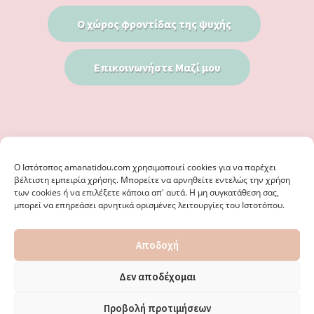
Ο χώρος φροντίδας της ψυχής
Επικοινωνήστε Μαζί μου
Ο Iστότοπος amanatidou.com χρησιμοποιεί cookies για να παρέχει
βέλτιστη εμπειρία χρήσης. Μπορείτε να αρνηθείτε εντελώς την χρήση
των cookies ή να επιλέξετε κάποια απ' αυτά. Η μη συγκατάθεση σας,
μπορεί να επηρεάσει αρνητικά ορισμένες λειτουργίες του Ιστοτόπου.
© 2026 · ΦΩΣΤΗΡΊΑ ΑΜΑΝΑΤΊΔΟΥ, ΨΥΧΟΛΌΓΟΣ ΚΑΛΑΜΑΡΙΆ
Αποδοχή
ΘΕΣΣΑΛΟΝΊΚΗ - ΕΙΔΙΚΌΣ ΣΤΗ ΓΝΩΣΤΙΚΉ ΣΥΜΠΕΡΙΦΟΡΙΚΉ
ΨΥΧΟΘΕΡΑΠΕΊΑ, ΜΕΤΑΜΟΡΦΏΣΕΩΣ 36 & ΚΟΤΥΏΡΩΝ 38, ΚΑΛΑΜΑΡΙΆ
ΘΕΣΣΑΛΟΝΊΚΗ · ΚΑΤΑΣΚΕΥΉ ΑΠΌ
WEBERIENCE
· ΦΙΛΟΞΕΝΊΑ ΑΠΌ
Δεν αποδέχομαι
WPENGINE
·
ΌΡΟΙ ΧΡΉΣΗΣ
·
ΠΟΛΙΤΙΚΉ ΑΠΟΡΡΉΤΟΥ
·
ΠΟΛΙΤΙΚΉ COOKIES
·
ΚΑΜΊΑ ΕΥΘΎΝΗ ΔΕ ΦΈΡΕΙ ΤΟ ΠΑΡΌΝ ΙΣΤΟΛΌΓΙΟ ΓΙΑ ΤΗΝ ΟΡΘΌΤΗΤΑ ΤΩΝ
Προβολή προτιμήσεων
ΔΙΕΥΘΎΝΣΕΩΝ ΚΑΙ ΑΛΛΑΓΏΝ. · ΑΠΑΓΟΡΕΎΕΤΑΙ ΑΥΣΤΗΡΆ Η