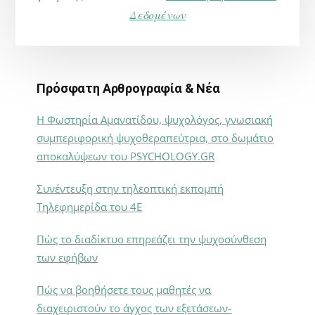
Δεδομένων
Πρόσφατη Αρθρογραφία & Νέα
Η Φωστηρία Αμανατίδου, ψυχολόγος, γνωσιακή
συμπεριφορική ψυχοθεραπεύτρια, στο δωμάτιο
αποκαλύψεων του PSYCHOLOGY.GR
Συνέντευξη στην τηλεοπτική εκπομπή
Τηλεφημερίδα του 4Ε
Πώς το διαδίκτυο επηρεάζει την ψυχοσύνθεση
των εφήβων
Πώς να βοηθήσετε τους μαθητές να
διαχειριστούν το άγχος των εξετάσεων-