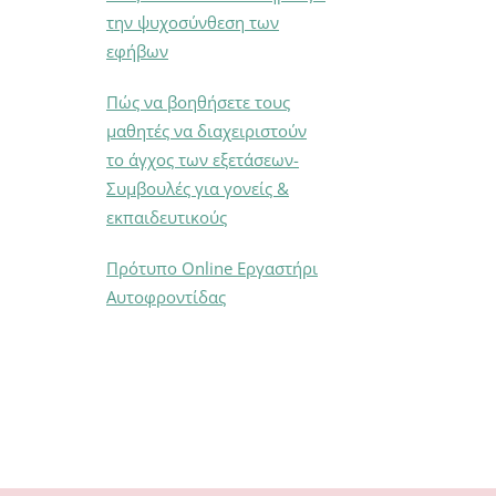
την ψυχοσύνθεση των
εφήβων
Πώς να βοηθήσετε τους
μαθητές να διαχειριστούν
το άγχος των εξετάσεων-
Συμβουλές για γονείς &
εκπαιδευτικούς
Πρότυπο Online Εργαστήρι
Αυτοφροντίδας