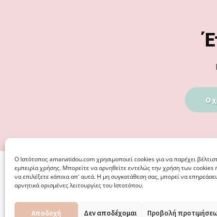
Footer
Έ
Ο χ
Ο Iστότοπος amanatidou.com χρησιμοποιεί cookies για να παρέχει βέλτισ
εμπειρία χρήσης. Μπορείτε να αρνηθείτε εντελώς την χρήση των cookies 
να επιλέξετε κάποια απ' αυτά. Η μη συγκατάθεση σας, μπορεί να επηρεάσει
αρνητικά ορισμένες λειτουργίες του Ιστοτόπου.
Αποδοχή
Δεν αποδέχομαι
Προβολή προτιμήσε
© 2026 · ΦΩΣΤΗΡΊΑ ΑΜΑΝΑΤΊΔΟΥ, ΨΥΧΟΛΌΓΟΣ ΚΑΛΑΜΑΡ