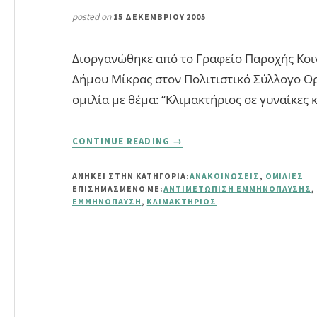
posted on
15 ΔΕΚΕΜΒΡΊΟΥ 2005
Διοργανώθηκε από το Γραφείο Παροχής Κο
Δήμου Μίκρας στον Πολιτιστικό Σύλλογο Ορ
ομιλία με θέμα: “Κλιμακτήριος σε γυναίκες 
ABOUT
CONTINUE READING
→
ΚΛΙΜΑΚΤΉΡΙΟΣ
ΣΕ
ΑΝΗΚΕΙ ΣΤΗΝ ΚΑΤΗΓΟΡΙΑ:
ΑΝΑΚΟΙΝΏΣΕΙΣ
,
ΟΜΙΛΊΕΣ
ΓΥΝΑΊΚΕΣ
ΕΠΙΣΗΜΑΣΜΈΝΟ ΜΕ:
ΑΝΤΙΜΕΤΏΠΙΣΗ ΕΜΜΗΝΌΠΑΥΣΗΣ
ΚΑΙ
ΕΜΜΗΝΌΠΑΥΣΗ
,
ΚΛΙΜΑΚΤΉΡΙΟΣ
ΆΝΤΡΕΣ.
ΨΥΧΟΛΟΓΙΚΈΣ
ΚΑΙ
ΚΟΙΝΩΝΙΚΈΣ
ΣΥΝΈΠΕΙΕΣ.