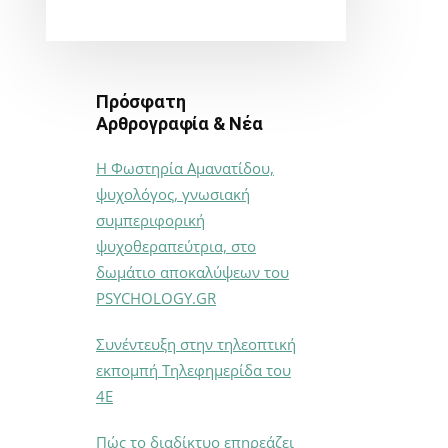
Πρόσφατη
Αρθρογραφία & Νέα
Η Φωστηρία Αμανατίδου,
ψυχολόγος, γνωσιακή
συμπεριφορική
ψυχοθεραπεύτρια, στο
δωμάτιο αποκαλύψεων του
PSYCHOLOGY.GR
Συνέντευξη στην τηλεοπτική
εκπομπή Τηλεφημερίδα του
4Ε
Πώς το διαδίκτυο επηρεάζει