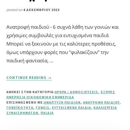
posted on
4 ΔΕΚΕΜΒΡΊΟΥ 2013
Ανατροφή παιδιού - 6 συχνά λάθη των γονιών και
χρήσιμες συμβουλές για ευτυχισμένα παιδιά
Μπορεί να ξεκινούν με τις καλύτερες προθέσεις,
όμως υπάρχουν φορές που “φυλακίζουν” την
παιδική φαντασία, …
ABOUT
CONTINUE READING
→
6
ΣΥΧΝΆ
ΑΝΗΚΕΙ ΣΤΗΝ ΚΑΤΗΓΟΡΙΑ:
ΆΡΘΡΑ / ΔΗΜΟΣΙΕΎΣΕΙΣ
,
ΕΞΠΡΕΣ
ΛΆΘΗ
ΗΜΕΡΉΣΙΑ ΟΙΚΟΝΟΜΙΚΉ ΕΦΗΜΕΡΊΔΑ
ΤΩΝ
ΕΠΙΣΗΜΑΣΜΈΝΟ ΜΕ:
ΑΝΆΠΤΥΞΗ ΠΑΙΔΙΏΝ
,
ΑΝΑΤΡΟΦΉ ΠΑΙΔΙΟΎ
,
ΓΟΝΙΏΝ
ΓΟΝΕΪΚΌΤΗΤΑ
,
ΓΟΝΕΊΣ
,
ΕΥΤΥΧΙΣΜΈΝΑ ΠΑΙΔΙΆ
,
ΚΑΛΛΙΈΡΓΕΙΑ
ΣΥΝΑΙΣΘΗΜΆΤΩΝ
,
ΠΑΙΔΙΆ
ΚΑΙ
ΧΡΉΣΙΜΕΣ
ΣΥΜΒΟΥΛΈΣ