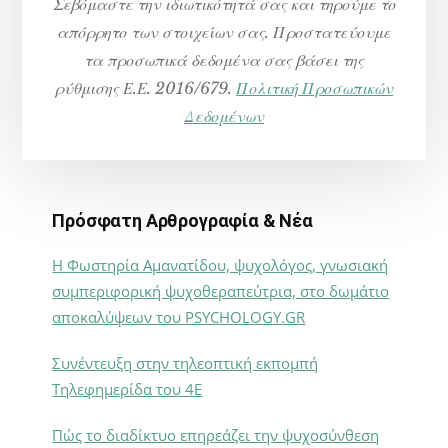
Σεβόμαστε την ιδιωτικότητά σας και τηρούμε το
απόρρητο των στοιχείων σας. Προστατεύουμε
τα προσωπικά δεδομένα σας βάσει της
ρύθμισης Ε.Ε. 2016/679.
Πολιτική Προσωπικών
Δεδομένων
Πρόσφατη Αρθρογραφία & Νέα
Η Φωστηρία Αμανατίδου, ψυχολόγος, γνωσιακή
συμπεριφορική ψυχοθεραπεύτρια, στο δωμάτιο
αποκαλύψεων του PSYCHOLOGY.GR
Συνέντευξη στην τηλεοπτική εκπομπή
Τηλεφημερίδα του 4Ε
Πώς το διαδίκτυο επηρεάζει την ψυχοσύνθεση