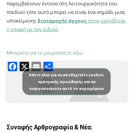
παρεμβαίνουν έντονα στη λειτουργικότητα του
παιδιού τότε αυτό μπορεί να είναι ένα σημάδι μιας
υποκείμενης
διαταραχής
άγχους
όπου χρειάζεται
η επαφή με τον ειδικό
.
Μπορείτε να το μοιραστείτε εδώ:
F
X
E
Μ
a
m
οι
Κάντε κλικ για να αποδεχτείτε cookies
εμπορικής προώθησης και να
c
ai
ρ
ενεργοποιήσετε αυτό το περιεχόμενο
e
l
α
b
σ
o
τε
o
ίτ
Συναφής Αρθρογραφία & Νέα:
k
ε