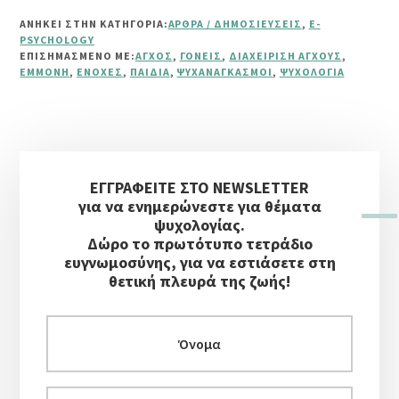
ΑΝΗΚΕΙ ΣΤΗΝ ΚΑΤΗΓΟΡΙΑ:
ΆΡΘΡΑ / ΔΗΜΟΣΙΕΎΣΕΙΣ
,
E-
PSYCHOLOGY
ΕΠΙΣΗΜΑΣΜΈΝΟ ΜΕ:
ΆΓΧΟΣ
,
ΓΟΝΕΊΣ
,
ΔΙΑΧΕΊΡΙΣΗ ΆΓΧΟΥΣ
,
ΕΜΜΟΝΉ
,
ΕΝΟΧΈΣ
,
ΠΑΙΔΙΆ
,
ΨΥΧΑΝΑΓΚΑΣΜΟΊ
,
ΨΥΧΟΛΟΓΊΑ
Αρχική
ΕΓΓΡΑΦΕΙΤΕ ΣΤΟ NEWSLETTER
Πλευρική
για να ενημερώνεστε για θέματα
Στήλη
ψυχολογίας.
Δώρο το πρωτότυπο τετράδιο
ευγνωμοσύνης, για να εστιάσετε στη
θετική πλευρά της ζωής!