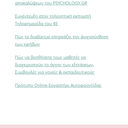
αποκαλύψεων του PSYCHOLOGY.GR
Συνέντευξη στην τηλεοπτική εκπομπή
Τηλεφημερίδα του 4Ε
Πώς το διαδίκτυο επηρεάζει την ψυχοσύνθεση
των εφήβων
Πώς να βοηθήσετε τους μαθητές να
διαχειριστούν το άγχος των εξετάσεων-
Συμβουλές για γονείς & εκπαιδευτικούς
Πρότυπο Online Εργαστήρι Αυτοφροντίδας