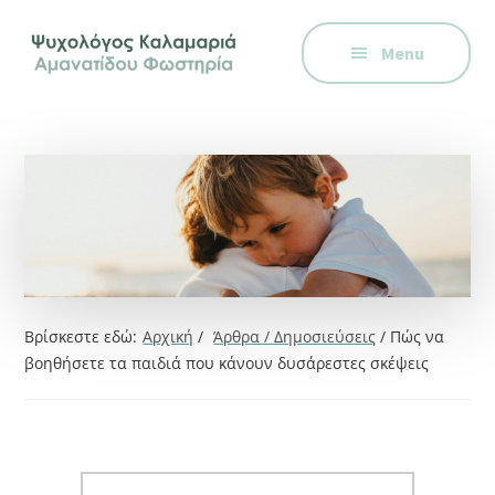
Additional
Skip
Skip
Skip
Ψυχολόγος
to
to
to
menu
Menu
main
primary
footer
στην
content
sidebar
Καλαμαριά,
Θεσσαλονίκη,
ειδικός
στη
Γνωστική
Συμπεριφορική
Θεραπεία.
Ψυχοθεραπεία
Βρίσκεστε εδώ:
Αρχική
/
Άρθρα / Δημοσιεύσεις
/
Πώς να
μέσω
βοηθήσετε τα παιδιά που κάνουν δυσάρεστες σκέψεις
Skype,
συνεδρίες
online.
Search