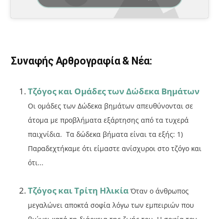
e
l
α
b
σ
o
τε
o
ίτ
Συναφής Αρθρογραφία & Νέα:
k
ε
Τζόγος και Ομάδες των Δώδεκα Βημάτων
Οι ομάδες των Δώδεκα βημάτων απευθύνονται σε
άτομα με προβλήματα εξάρτησης από τα τυχερά
παιχνίδια. Τα δώδεκα βήματα είναι τα εξής: 1)
Παραδεχτήκαμε ότι είμαστε ανίσχυροι στο τζόγο και
ότι...
Τζόγος και Τρίτη Ηλικία
Όταν ο άνθρωπος
μεγαλώνει αποκτά σοφία λόγω των εμπειριών που