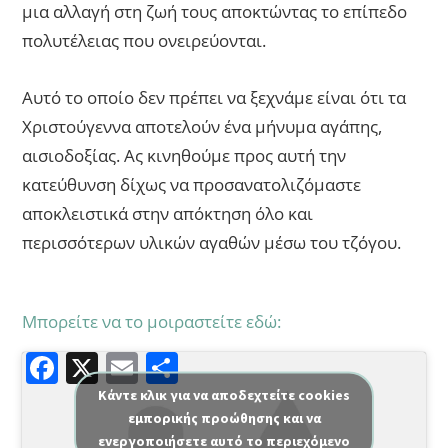
μια αλλαγή στη ζωή τους αποκτώντας το επίπεδο
πολυτέλειας που ονειρεύονται.
Αυτό το οποίο δεν πρέπει να ξεχνάμε είναι ότι τα
Χριστούγεννα αποτελούν ένα μήνυμα αγάπης,
αισιοδοξίας. Ας κινηθούμε προς αυτή την
κατεύθυνση δίχως να προσανατολιζόμαστε
αποκλειστικά στην απόκτηση όλο και
περισσότερων υλικών αγαθών μέσω του τζόγου.
Μπορείτε να το μοιραστείτε εδώ:
F
X
E
Μ
a
m
οι
Κάντε κλικ για να αποδεχτείτε cookies
εμπορικής προώθησης και να
c
ai
ρ
ενεργοποιήσετε αυτό το περιεχόμενο