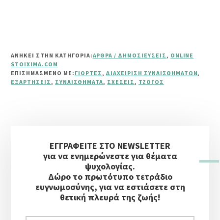
ΑΝΗΚΕΙ ΣΤΗΝ ΚΑΤΗΓΟΡΙΑ:
ΆΡΘΡΑ / ΔΗΜΟΣΙΕΎΣΕΙΣ
,
ONLINE
STOIXIMA.COM
ΕΠΙΣΗΜΑΣΜΈΝΟ ΜΕ:
ΓΙΟΡΤΈΣ
,
ΔΙΑΧΕΊΡΙΣΗ ΣΥΝΑΙΣΘΗΜΆΤΩΝ
,
ΕΞΑΡΤΉΣΕΙΣ
,
ΣΥΝΑΙΣΘΉΜΑΤΑ
,
ΣΧΈΣΕΙΣ
,
ΤΖΌΓΟΣ
Αρχική
ΕΓΓΡΑΦΕΙΤΕ ΣΤΟ NEWSLETTER
Πλευρική
για να ενημερώνεστε για θέματα
Στήλη
ψυχολογίας.
Δώρο το πρωτότυπο τετράδιο
ευγνωμοσύνης, για να εστιάσετε στη
θετική πλευρά της ζωής!