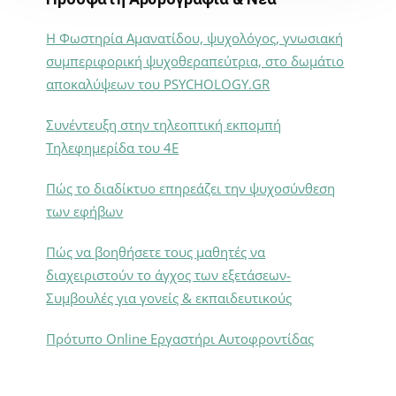
Η Φωστηρία Αμανατίδου, ψυχολόγος, γνωσιακή
συμπεριφορική ψυχοθεραπεύτρια, στο δωμάτιο
αποκαλύψεων του PSYCHOLOGY.GR
Συνέντευξη στην τηλεοπτική εκπομπή
Τηλεφημερίδα του 4Ε
Πώς το διαδίκτυο επηρεάζει την ψυχοσύνθεση
των εφήβων
Πώς να βοηθήσετε τους μαθητές να
διαχειριστούν το άγχος των εξετάσεων-
Συμβουλές για γονείς & εκπαιδευτικούς
Πρότυπο Online Εργαστήρι Αυτοφροντίδας